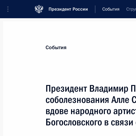
Президент России
События
Стру
Президент
Администрация
Государст
Новости
Стенограммы
Поездки
Те
События
Показа
Президент Владимир П
соболезнования Алле 
Президент В.Путин поздравил поэт
Москвы, ветерана Великой Отечес
вдове народного артис
с 80-летием
Богословского в связи 
9 апреля 2004 года, 10:40