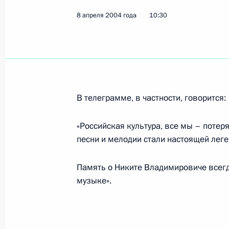
8 апреля 2004 года
10:30
8 апреля 2004 года, четверг
По инициативе американской стор
разговор Владимира Путина и Пр
8 апреля 2004 года, 18:25
В телеграмме, в частности, говорится:
«Российская культура, все мы – потеря
Всю полноту ответственности за п
песни и мелодии стали настоящей лег
и правопорядка в Чечне нужно пе
республики по мере его готовности
Память о Никите Владимировиче всегда
Владимир Путин на встрече с Мини
музыке».
Рашидом Нургалиевым
8 апреля 2004 года, 17:37