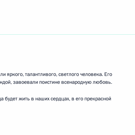
оны состоялся телефонный
езидента США Джорджа Буша
ли яркого, талантливого, светлого человека. Его
оддержание безопасности
1
ендой, завоевали поистине всенародную любовь.
редавать МВД самой
, отметил Президент
 будет жить в наших сердцах, в его прекрасной
стром внутренних дел