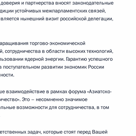
доверия и партнерства вносят законодательные
радиции устойчивых межпарламентских связей,
азначении Александра
вляется нынешний визит российской делегации,
Президента Российской
венной службы
наращивания торгово-экономической
, сотрудничества в области высоких технологий,
ьзовании ядерной энергии. Гарантию успешного
в поступательном развитии экономик России
уководством Совета
1
ности.
х объединений
 взаимодействие в рамках форума «Азиатско-
ичество». Это – несомненно значимое
льные возможности для сотрудничества, в том
.
рем НАТО Яапом де Хоопом
1
еркнул, что нужно повышать
етственных задач, которые стоят перед Вашей