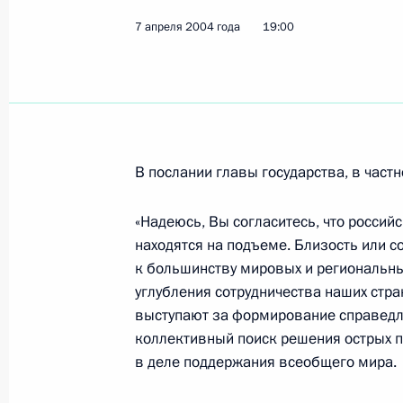
7 апреля 2004 года
19:00
8 апреля 2004 года, четверг
По инициативе американской стор
разговор Владимира Путина и Пр
8 апреля 2004 года, 18:25
В послании главы государства, в частн
«Надеюсь, Вы согласитесь, что росси
Всю полноту ответственности за п
находятся на подъеме. Близость или 
и правопорядка в Чечне нужно пе
к большинству мировых и региональны
республики по мере его готовности
углубления сотрудничества наших стра
Владимир Путин на встрече с Мини
выступают за формирование справедл
Рашидом Нургалиевым
коллективный поиск решения острых 
8 апреля 2004 года, 17:37
в деле поддержания всеобщего мира.