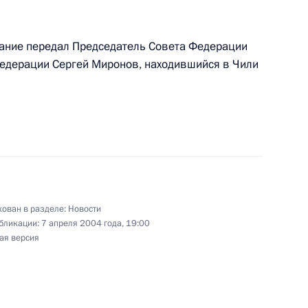
сией
лание передал Председатель Совета Федерации
едерации Сергей Миронов, находившийся в Чили
чение безопасности
1
блике нужно постепенно
л Чечни, заявил Президент
х дел Р.Нургалиевым
ован в разделе:
Новости
бликации:
7 апреля 2004 года, 19:00
лся в Кремле с Генеральным
1
ая версия
м Схеффером