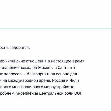
оны состоялся телефонный
езидента США Джорджа Буша
ости, говорится:
йско-чилийские отношения в настоящее время
оддержание безопасности
1
совпадение подходов Москвы и Сантьяго
редавать МВД самой
х вопросов – благоприятная основа для
, отметил Президент
н на международной арене. Россия и Чили
стром внутренних дел
ивого многополярного мироустройства,
проблем, укрепление центральной роли ООН