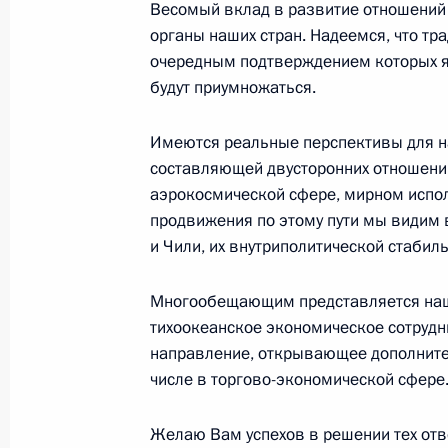
Весомый вклад в развитие отношений 
органы наших стран. Надеемся, что т
Владимир Путин подписал указ о н
очередным подтверждением которых я
Карлина начальником Управления 
будут приумножаться.
Федерации по вопросам государст
8 апреля 2004 года, 16:15
Имеются реальные перспективы для 
составляющей двусторонних отношений
аэрокосмической сфере, мирном испол
продвижения по этому пути мы видим 
Президент встретился в Кремле с р
и Чили, их внутриполитической стабиль
Федерации и лидерами депутатски
Государственной Думы
Многообещающим представляется наше
8 апреля 2004 года, 15:20
Москва
тихоокеанское экономическое сотрудн
направление, открывающее дополните
числе в торгово-экономической сфере
На встрече с Генеральным секрета
Схеффером Президент В.Путин подч
Желаю Вам успехов в решении тех отв