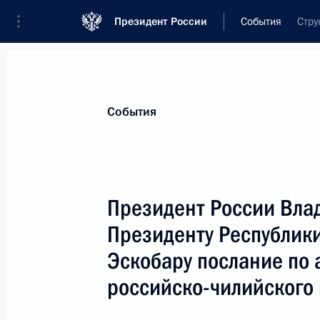
Президент России
События
Стру
Президент
Администрация
Государст
Новости
Стенограммы
Поездки
Те
События
Показа
Президент России Вла
Президенту Республики
Президент В.Путин поздравил поэт
Москвы, ветерана Великой Отечес
Эскобару послание по
с 80-летием
российско-чилийского
9 апреля 2004 года, 10:40