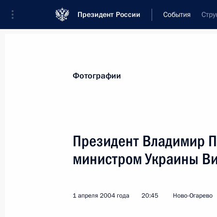
Президент России
События
Стру
Президент
Администрация
Государст
Новости
Стенограммы
Поездки
Те
Фотографии
Показа
Президент Владимир П
министром Украины В
Президент России Владимир Путин
Ширак провели совместную пресс
3 апреля 2004 года, 19:50
Краснознаменск
1 апреля 2004 года
20:45
Ново-Огарево