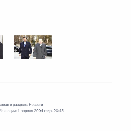
 и Президент Франции Жак
3
ытаний и управления
альный закон
ерждении Положения
ия совместных
 на территориях государств–
ых Государств»
ован в разделе:
Новости
бликации:
1 апреля 2004 года, 20:45
д в развитие медицинской