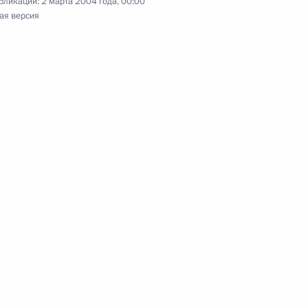
бликации:
2 марта 2004 года, 00:00
го
ая версия
им госсекретарем США Генри
2
астникам II
о форума
и коллектив Финансовой