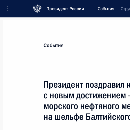
Президент России
События
Стру
Президент
Администрация
Государст
Новости
Стенограммы
Поездки
Те
События
Показа
Президент поздравил 
с новым достижением 
Президент поздравил известную дет
переводчика, лауреата Государств
морского нефтяного м
Токмакову с юбилеем
на шельфе Балтийског
3 марта 2004 года, 00:00