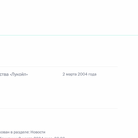
ладимира Путина
 Италии Сильвио Берлускони
ства «Лукойл»
2 марта 2004 года
ра финансов Алексей Кудрин
1
олнения бюджета за первых
ован в разделе:
Новости
лями двух старейших театров
2