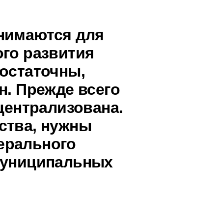
нимаются для
ого развития
достаточны,
н. Прежде всего
ецентрализована.
ства, нужны
ерального
муниципальных