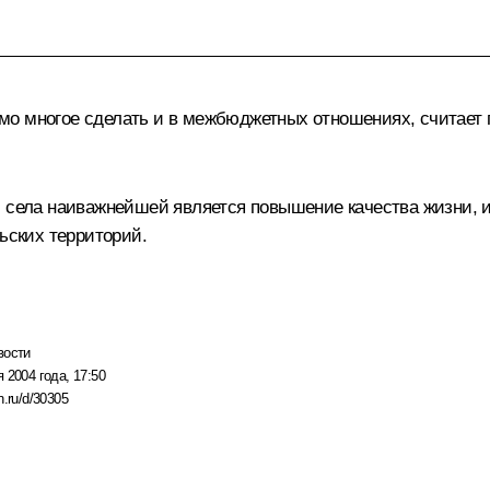
о многое сделать и в межбюджетных отношениях, считает гл
ч села наиважнейшей является повышение качества жизни, и
ских территорий.
вости
 2004 года, 17:50
n.ru/d/30305