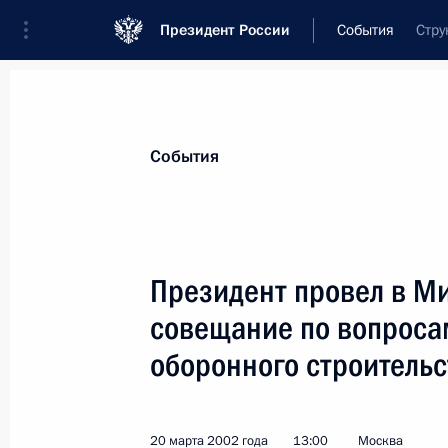
Президент России
События
Стру
Президент
Администрация
Государст
Новости
Стенограммы
Поездки
Те
События
Показа
Президент провел в М
совещание по вопроса
21 марта 2002 года, четверг
оборонного строительс
Владимир Путин встретился с изве
Фетисовым
21 марта 2002 года, 16:30
Москва, Кремль
20 марта 2002 года
13:00
Москва