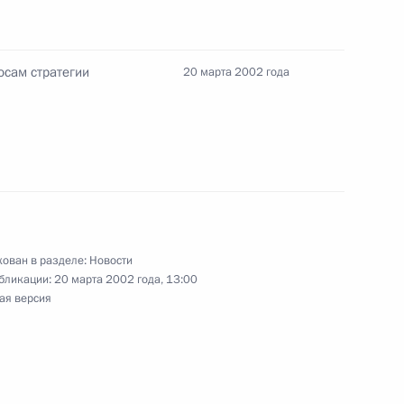
идентов России и Словакии
1
тера
осам стратегии
20 марта 2002 года
ладимира Путина
ндром Лукашенко
ован в разделе:
Новости
бликации:
20 марта 2002 года, 13:00
еральным директором ОАО
ая версия
1
аской