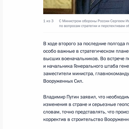
Владимир Путин провел совместное
Безопасности, президиума Госсовет
и высоким технологиям при Презид
1 из 3
С Министром обороны России Сергеем И
по вопросам стратегии и перспективам о
20 марта 2002 года, 19:00
Москва, Кремль
В ходе второго за последние полгода
особо важные в стратегическом плане
Состоялся телефонный разговор П
высших военачальников. Во встрече 
с Председателем КНР Цзян Цзэмин
и начальника Генерального штаба ген
20 марта 2002 года, 16:20
заместители министра, главнокоман
Вооруженных Сил.
Владимир Путин заявил, что необходи
Президент провел в Министерстве
изменения в стране и серьезные геоп
по вопросам стратегии и перспект
словам, точно представлять, что проис
строительства
корректив в строительство Вооруженн
20 марта 2002 года, 13:00
Москва