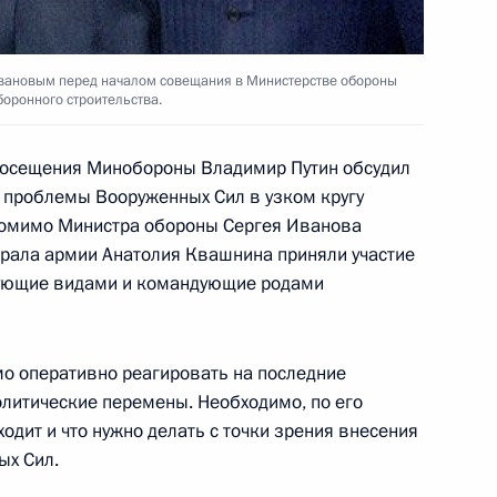
 заседание Совета
2
а и Совета по науке
енте России
вановым перед началом совещания в Министерстве обороны
боронного строительства.
 посещения Минобороны Владимир Путин обсудил
 проблемы Вооруженных Сил в узком кругу
резидента России
помимо Министра обороны Сергея Иванова
ем
ерала армии Анатолия Квашнина приняли участие
дующие видами и командующие родами
мо оперативно реагировать на последние
 обороны совещание
3
олитические перемены. Необходимо, по его
ивам оборонного
ходит и что нужно делать с точки зрения внесения
ых Сил.