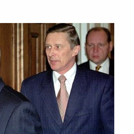
твие чемпиону мира
Алексею Ягудину
тречу с Министром по делам
ым ситуациям и ликвидации
ергеем Шойгу