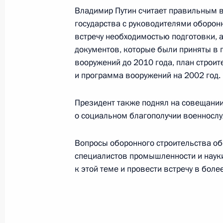
Владимир Путин считает правильным в
государства с руководителями оборо
Владимир Путин направил поздрав
встречу необходимостью подготовки, а
Узбекистана Исламу Каримову по с
документов, которые были приняты в 
дипломатических отношений между
вооружений до 2010 года, план строи
и программа вооружений на 2002 год.
20 марта 2002 года, 00:00
Президент также поднял на совещани
о социальном благополучии военносл
Владимир Путин направил поздрав
Аскару Акаеву по случаю 10-летия 
Вопросы оборонного строительства о
дипломатических отношений между
специалистов промышленности и науки
к этой теме и провести встречу в бол
20 марта 2002 года, 00:00
19 марта 2002 года, вторник