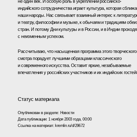
не один век. И особую роль в укреплении российско-
индийского сотрудничества играет культура, которая сближа
наши народы. Нас связывает взаимный интерес к литератур
и театру, философии и музыке, к обычаям и традициям обеи
стран. И потому Дни культуры и в России, и в Индии проходя
с неизменным успехом.
Рассчитываю, что насыщенная программа этого творческого
смотра порадует лучшими образцами классического
и современного искусства. Оставит яркие, незабываемые
впечатления у российских участников и их индийских гостей
Статус материала
Опубликован в разделе:
Новости
Дата публикации:
1 ноября 2003 года, 00:00
Ссылка на материал:
kremlin.ru/d/29672