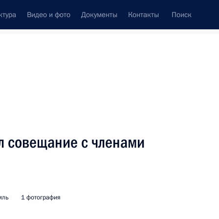
ктура
Видео и фото
Документы
Контакты
Поиск
венный Совет
Совет Безопасности
Комиссии и советы
леграммы
Сведения о Президенте
октябрь, 2003
ть следующие материалы
л совещание с членами
Об обеспечении деятельности
й Федерации по кодификации
о законодательства»
мль
1 фотография