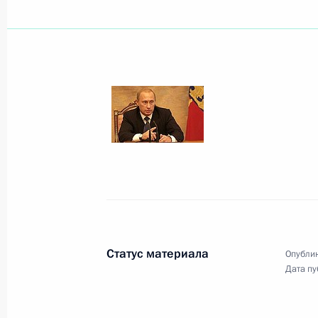
Владимир Путин поздравил летчика
начальника отдела РКК «Энергия» 
летием
30 октября 2003 года, 00:00
Президент России направил приветс
Российского конгресса «Реабилит
Российской Федерации»
30 октября 2003 года, 00:00
Статус материала
Опублик
Дата пу
Владимир Путин направил приветст
Государственного музея Востока по