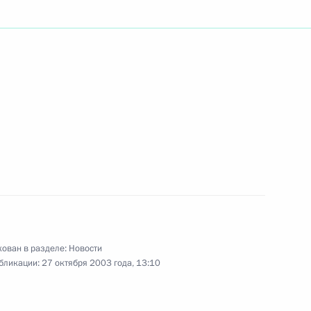
-космонавта, Героя России,
Александра Полещука с 50-
твие участникам I
ационная помощь населению
ован в разделе:
Новости
бликации:
27 октября 2003 года, 13:10
вие сотрудникам
 случаю 85-летия со дня его