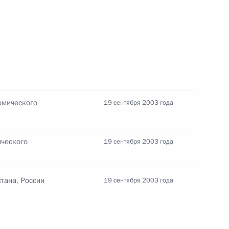
идентом Киргизии Аскаром
2
ль
 с членами Правительства
1
ль
омического
19 сентября 2003 года
ческого
19 сентября 2003 года
свободил Геннадия Фадеева
бщения Российской Федерации
жность президента ОАО
тана, России
19 сентября 2003 года