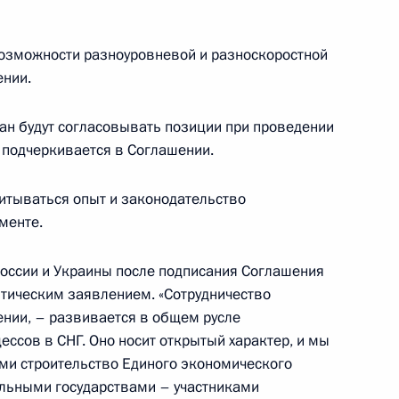
Вопросы Министерства
возможности разноуровневой и разноскоростной
ражданской обороны,
ении.
ации последствий стихийных
тан будут согласовывать позиции при проведении
 подчеркивается в Соглашении.
итываться опыт и законодательство
менте.
ик
димир Путин и Аскар Акаев
России и Украины после подписания Соглашения
3
России
тическим заявлением. «Сотрудничество
ении, – развивается в общем русле
шой Театр
ссов в СНГ. Оно носит открытый характер, и мы
ми строительство Единого экономического
альными государствами – участниками