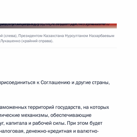
ие участникам и гостям III
тов имени Микаэла
й (слева), Президентом Казахстана Нурсултаном Назарбаевым
Лукашенко (крайний справа).
градил академика, советника
аук, почетного директора
присоединиться к Соглашению и другие страны,
ники Владимира Котельникова
вом» I степени
тии отечественной науки
аможенных территорий государств, на которых
ельность
омические механизмы, обеспечивающие
г, капитала и рабочей силы. При этом будет
налоговая, денежно-кредитная и валютно-