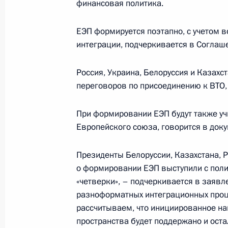
финансовая политика.
Президент России подписал Указ «
ЕЭП формируется поэтапно, с учетом 
Российской Федерации по делам г
интеграции, подчеркивается в Соглаш
чрезвычайным ситуациям и ликвид
бедствий»
Россия, Украина, Белоруссия и Казахс
переговоров по присоединению к ВТО,
23 сентября 2003 года, 00:00
При формировании ЕЭП будут также уч
Европейского союза, говорится в доку
22 сентября 2003 года, понедельн
Президенты России и Киргизии Вла
Президенты Белоруссии, Казахстана, 
открыли Дни культуры Киргизии в 
о формировании ЕЭП выступили с поли
«четверки», – подчеркивается в заявл
22 сентября 2003 года, 20:20
Москва, Боль
разноформатных интеграционных проце
рассчитываем, что инициированное на
пространства будет поддержано и ост