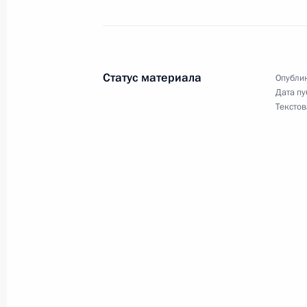
Президент России подписал Указ «
резолюции Совета Безопасности О
2003 года»
Статус материала
Опублик
22 сентября 2003 года, 00:00
Дата пу
Текстов
Президент России объявил благода
Российского Славянского универси
в развитие российско-киргизского 
образования
22 сентября 2003 года, 00:00
21 сентября 2003 года, воскресен