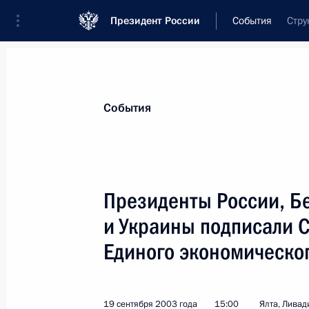
Президент России
События
Стру
Президент
Администрация
Государст
Новости
Стенограммы
Поездки
Те
События
Показа
Президенты России, Бе
и Украины подписали 
Президент России направил привет
Всероссийского совещания молоды
Единого экономическо
внутренних дел и военнослужащих 
23 сентября 2003 года, 00:00
19 сентября 2003 года
15:00
Ялта, Ливад