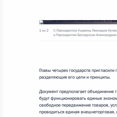
Владимир Путин направил приветств
Международного конкурса органис
Таривердиева
1 из 2
С Президентом Украины Леонидом Кучмо
и Президентом Белоруссии Александром 
23 сентября 2003 года, 00:00
Президент России своим Указом на
президиума Российской академии н
Главы четырех государств пригласили 
Института радиотехники и электро
разделяющие его цели и принципы.
орденом «За заслуги перед Отечест
за выдающиеся достижения в разви
Документ предполагает объединение т
и многолетнюю плодотворную деят
будут функционировать единые экон
свободное передвижение товаров, услу
23 сентября 2003 года, 00:00
проводиться единая внешнеторговая, 