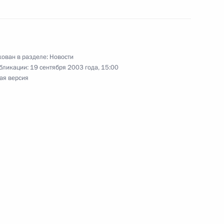
О мерах по выполнению
ОН 1493 от 28 июля
ован в разделе:
Новости
бликации:
19 сентября 2003 года, 15:00
ая версия
рность коллективу Киргизско-
тета за большой вклад
сотрудничества в сфере
ье