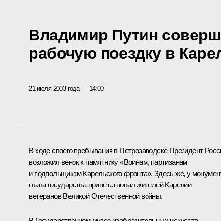
Владимир Путин соверш
рабочую поездку в Кар
21 июля 2003 года
14:00
В ходе своего пребывания в Петрозаводске Президент Росс
возложил венок к памятнику «Воинам, партизанам
и подпольщикам Карельского фронта». Здесь же, у монумен
глава государства приветствовал жителей Карелии –
ветеранов Великой Отечественной войны.
В Государственном музее изобразительных искусств