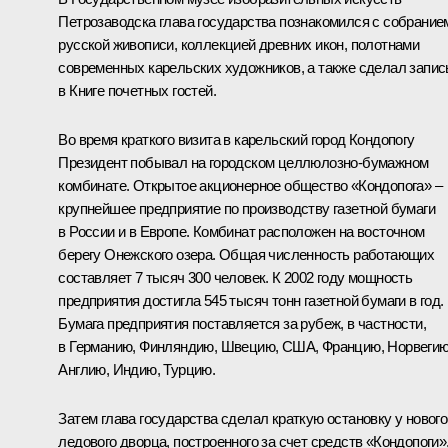
Петрозаводска глава государства познакомился с собрание
русской живописи, коллекцией древних икон, полотнами
современных карельских художников, а также сделал запис
в Книге почетных гостей.
Во время краткого визита в карельский город Кондопогу
Президент побывал на городском целлюлозно-бумажном
комбинате. Открытое акционерное общество «Кондопога» –
крупнейшее предприятие по производству газетной бумаги
в России и в Европе. Комбинат расположен на восточном
берегу Онежского озера. Общая численность работающих
составляет 7 тысяч 300 человек. К 2002 году мощность
предприятия достигла 545 тысяч тонн газетной бумаги в год.
Бумага предприятия поставляется за рубеж, в частности,
в Германию, Финляндию, Швецию, США, Францию, Норвегию
Англию, Индию, Турцию.
Затем глава государства сделал краткую остановку у нового
ледового дворца, построенного за счет средств «Кондопоги»