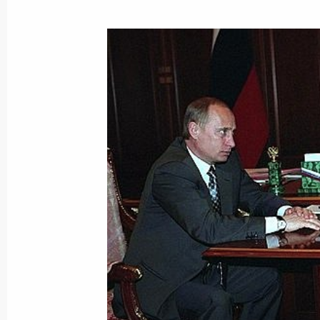
Владимир Путин провел рабочую вс
Правительства России Михаилом К
14 мая 2003 года, 14:25
Москва, Кремль
Состоялась встреча Владимира Пут
Кооперативной Республики Гайана
14 мая 2003 года, 14:10
Москва
Владимир Путин принял участие в
иностранных выпускников российски
14 мая 2003 года, 12:30
Москва, Колонный 