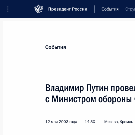
Президент России
События
Стру
Президент
Администрация
Государст
Новости
Стенограммы
Поездки
Те
События
Показа
Владимир Путин провел
с Министром обороны
Владимир Путин принял государств
Колина Пауэлла
14 мая 2003 года, 17:20
Москва, Кремль
12 мая 2003 года
14:30
Москва, Кремль