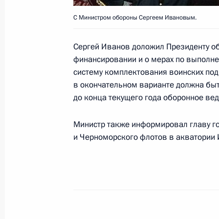
С Министром обороны Сергеем Ивановым.
Президент своим Указом присвоил
Министру по делам гражданской о
Сергей Иванов доложил Президенту об
ситуациям и ликвидации последств
финансировании и о мерах по выполн
Шойгу
систему комплектования воинских под
14 мая 2003 года, 00:00
в окончательном варианте должна быт
до конца текущего года оборонное ве
Президент своим Указом присвоил
Министр также информировал главу гос
Министру по делам гражданской о
и Черноморского флотов в акватории 
ситуациям и ликвидации последств
Шойгу
14 мая 2003 года, 00:00