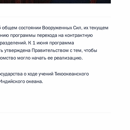
 звание генерала армии
бороны, чрезвычайным
 общем состоянии Вооруженных Сил, их текущем
ий стихийных бедствий Сергею
ению программы перехода на контрактную
разделений. К 1 июня программа
ь утверждена Правительством с тем, чтобы
домство могло начать ее реализацию.
 звание генерала армии
ударства о ходе учений Тихоокеанского
бороны, чрезвычайным
Индийского океана.
ий стихийных бедствий Сергею