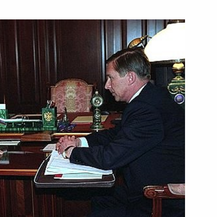
тречу с Председателем
1
асьяновым
ина с Президентом
1
 Бхарратом Джагдео
о Всемирном форуме
3
х (советских) вузов
Зал