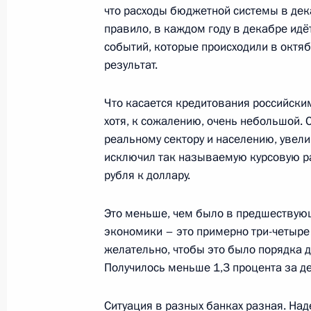
Дмитрий Медведев поздравил колл
что расходы бюджетной системы в дека
государственного академического 
правило, в каждом году в декабре идёт
оркестра» с 20-летием со дня его 
событий, которые происходили в октяб
результат.
13 января 2009 года, 10:00
Что касается кредитования российски
хотя, к сожалению, очень небольшой.
Указ «О праздновании 1000-летия
реальному сектору и населению, увели
народа с народами Российского го
исключил так называемую курсовую ра
13 января 2009 года, 09:30
рубля к доллару.
Это меньше, чем было в предшествую
экономики – это примерно три-четыре 
По итогам заседания Совета по ре
желательно, чтобы это было порядка д
национальных проектов и демогра
Получилось меньше 1,3 процента за д
Медведев дал ряд поручений Прези
13 января 2009 года, 09:00
Ситуация в разных банках разная. На