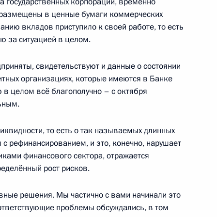
а государственных корпораций, временно
комиссия по подготовке
 размещены в ценные бумаги коммерческих
в Отечественной войне
ванию вкладов приступило к своей работе, то есть
ю за ситуацией в целом.
дприняты, свидетельствуют и данные о состоянии
итных организациях, которые имеются в Банке
 в целом всё благополучно – с октября
 Правительства Владимиром
1
ьным.
ликвидности, то есть о так называемых длинных
сть, Горки
 с рефинансированием, и это, конечно, нарушает
иками финансового сектора, отражается
ределённый рост рисков.
нии «Газпром» Алексеем
1
дил проблемы транзита
ные решения. Мы частично с вами начинали это
Европу
оответствующие проблемы обсуждались, в том