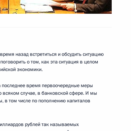
сть, Горки
 об имущественном взносе
твенную корпорацию
 госкорпорации в иностранных
время назад встретиться и обсудить ситуацию
 поговорить о том, как эта ситуация в целом
сийской экономики.
за последнее время первоочередные меры
о всяком случае, в банковской сфере. И мы
оров назначен первым
ы, в том числе по пополнению капиталов
иллиардов рублей так называемых