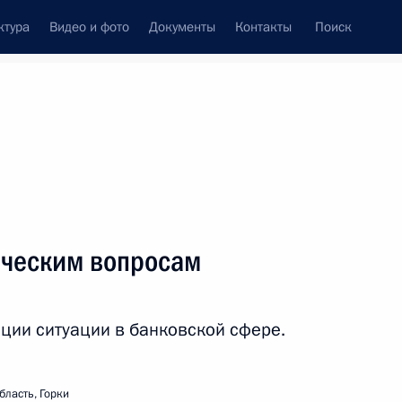
ктура
Видео и фото
Документы
Контакты
Поиск
венный Совет
Совет Безопасности
Комиссии и советы
леграммы
Сведения о Президенте
январь, 2009
ть следующие материалы
ическим вопросам
ора Зимина со вступлением
льства Республики Хакасия
ции ситуации в банковской сфере.
бласть, Горки