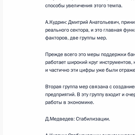
способы увеличения этого темпа.
12 января 2009 года, понедельник
А.Кудрин: Дмитрий Анатольевич, прин
реального сектора, и это главная фун
Телефонный разговор с Президент
факторов, две группы мер.
Ющенко
12 января 2009 года, 19:30
Прежде всего это меры поддержки бан
работает широкий круг инструментов,
и частично эти цифры уже были отраж
Указ об освобождении Владимира 
Вторая группа мер связана с создан
заместителя директора Федерально
предприятий. В эту группу входит и о
техническому сотрудничеству
работы в экономике.
12 января 2009 года, 18:40
Д.Медведев: Стабилизации.
Назначения в структуре МВД Росси