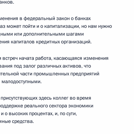
сть, Горки
анков.
менения в федеральный закон о банках
раз может пойти и о капитализации, но нам нужно
едными или дополнительными шагами
атриарха Московского и всея
1
ения капиталов кредитных организаций.
и встреч начата работа, касающаяся изменения
ленский собор
ания под залог различных активов, что
ительной части промышленных предприятий
я малодоступными.
авоохранения и социального
1
 присутствующих здесь коллег во время
поддержке реального сектора экономики
и о высоких процентах, и, по сути,
мные средства.
я Советского Союза,