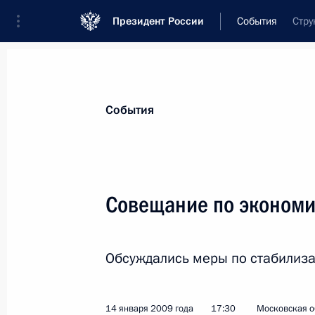
Президент России
События
Стру
Президент
Администрация
Государст
Новости
Стенограммы
Поездки
Те
События
Показа
Совещание по эконом
Дмитрий Медведев поздравил Викт
в должность Председателя Правите
Обсуждались меры по стабилиза
15 января 2009 года, 09:30
14 января 2009 года
17:30
Московская о