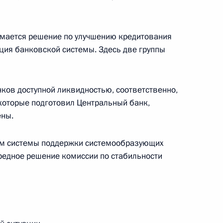
имается решение по улучшению кредитования
кция банковской системы. Здесь две группы
ом Украины Виктором
ков доступной ликвидностью, соответственно,
 которые подготовил Центральный банк,
ены.
Палещука от должности
ием системы поддержки системообразующих
й службы по военно-
чередное решение комиссии по стабильности
и