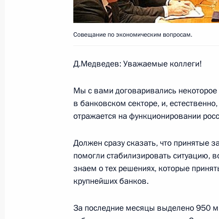
14 января 2009 года, 17:30
Московская обла
Совещание по экономическим вопросам.
Дмитрий Медведев подписал указы
Д.Медведев: Уважаемые коллеги!
Российской Федерации в Государс
«Ростехнологии» и представителях
Мы с вами договаривались некоторое 
государствах
в банковском секторе, и, естественно,
14 января 2009 года, 16:50
отражается на функционировании рос
Должен сразу сказать, что принятые 
помогли стабилизировать ситуацию, в
Указом Президента Александр Фёд
знаем о тех решениях, которые принят
заместителем Министра юстиции
крупнейших банков.
14 января 2009 года, 16:45
За последние месяцы выделено 950 м