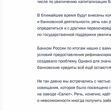
14 января 2009 года, 14:00
Московская обла
числе по увеличению капитализации б
В ближайшее время будут внесены из
и банковской деятельности, речь как 
13 января 2009 года, вторник
определиться и с другими первоочер
Дмитрий Медведев почтил память П
по государственной поддержке увелич
Руси Алексия II
Банком России по итогам наших с вам
13 января 2009 года, 15:30
Москва, Богояв
условий предоставления рефинансиров
создавало проблему. Однако для знач
банковские кредиты всё ещё остаютс
Рабочая встреча с Министром здр
развития Татьяной Голиковой
Не так давно мы встречались с частью
13 января 2009 года, 15:00
Москва, Кремль
совещания, которое было посвящено 
на заводе «Салют». Речь, конечно, идёт 
о невозможности иногда получить заё
Дмитрий Медведев поздравил Геро