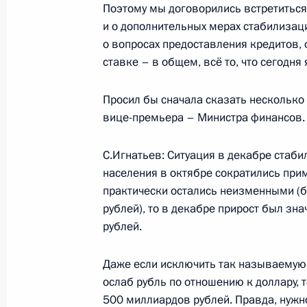
Поэтому мы договорились встретиться 
индийского лётчика-космонавта Р
и о дополнительных мерах стабилизаци
13 января 2009 года, 14:30
о вопросах предоставления кредитов, 
ставке – в общем, всё то, что сегодн
Церемония вручения новой государ
Просил бы сначала сказать несколько
вице-премьера – Министра финансов.
«Родительская слава»
13 января 2009 года, 12:40
Москва, Кремль
С.Игнатьев: Ситуация в декабре стаб
населения в октябре сократились при
практически остались неизменными (
Поздравление хоккеисту, заслуженн
рублей), то в декабре прирост был з
олимпийскому чемпиону Юрию Блин
рублей.
13 января 2009 года, 11:00
Даже если исключить так называемую к
ослаб рубль по отношению к доллару, 
500 миллиардов рублей. Правда, нужно 