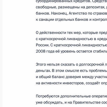
субординированных кредитов. Средств
Указом Президента образована Гос
свободные, размещены на депозитах,
к празднованию 200-летия победы 
банков. Наконец, Агентство по страхо
1812 года
к санации отдельных банков и контрол
14 января 2009 года, 16:40
О действенности тех мер, которые пре
с краткосрочной ликвидностью в кред
России. С краткосрочной ликвидностью
Рабочая встреча с Председателем
2008 года её уровень остается стабил
Путиным
Этого нельзя сказать о долгосрочной 
14 января 2009 года, 16:30
Московская обла
деньгах. В этом смысле есть проблемы
и общий баланс доверия между участн
на активности инвесторов, создаёт оп
С председателем правления компа
Миллером Дмитрий Медведев обсу
Потребуются дополнительные оператив
российского газа через Украину в 
уже обсуждать, и на Правительстве с