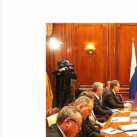
14 января 2009 года, среда
Встреча с главами правительств Б
и Словакии – Сергеем Станишевым
и Робертом Фицо
14 января 2009 года, 22:30
Московская обл
Телефонный разговор с Председат
Республики, председательствующе
Тополанеком
14 января 2009 года, 22:00
Совещание по экономическим воп