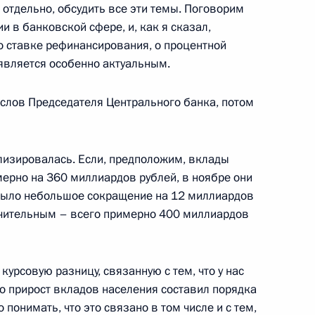
отдельно, обсудить все эти темы. Поговорим
акеша Шарму с юбилеем
и в банковской сфере, и, как я сказал,
о ставке рефинансирования, о процентной
я является особенно актуальным.
ственной награды – ордена
 слов Председателя Центрального банка, потом
8
илизировалась. Если, предположим, вклады
мерно на 360 миллиардов рублей, в ноябре они
было небольшое сокращение на 12 миллиардов
ому мастеру спорта,
начительным – всего примерно 400 миллиардов
ову с 60-летием
урсовую разницу, связанную с тем, что у нас
то прирост вкладов населения составил порядка
понимать, что это связано в том числе и с тем,