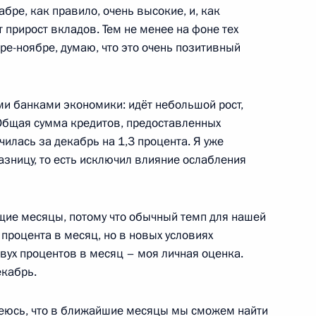
ектив Российского
бре, как правило, очень высокие, и, как
камерного «Вивальди-
 прирост вкладов. Тем не менее на фоне тех
образования
ре-ноябре, думаю, что это очень позитивный
ми банками экономики: идёт небольшой рост,
 Общая сумма кредитов, предоставленных
 единения мордовского
чилась за декабрь на 1,3 процента. Я уже
сударства»
зницу, то есть исключил влияние ослабления
щие месяцы, потому что обычный темп для нашей
процента в месяц, но в новых условиях
ализации приоритетных
вух процентов в месяц – моя личная оценка.
фической политике Дмитрий
екабрь.
диуму Совета и Правительству
деюсь, что в ближайшие месяцы мы сможем найти