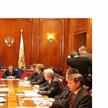
олгарии, Молдавии
1
, Зинаидой Гречаной
асть, Барвиха
елем Правительства Чешской
й в Евросоюзе, Мирославом
росам
1