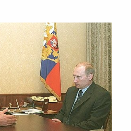
ладимира Путина
 Кочаряном
фону с Премьер-министром
ина и Президента Белоруссии
2