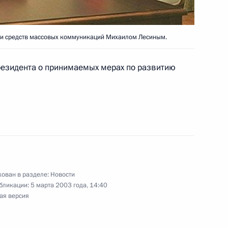
ей
 и средств массовых коммуникаций Михаилом Лесиным.
ина с Президентом Грузии
езидента о принимаемых мерах по развитию
3
сполнительной власти
ей
й исполнительной власти
ован в разделе:
Новости
бликации:
5 марта 2003 года, 14:40
ей
ая версия