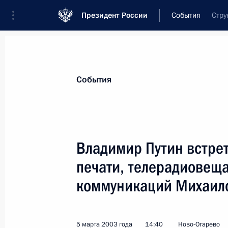
Президент России
События
Стру
Президент
Администрация
Государст
Новости
Стенограммы
Поездки
Те
События
Показа
Владимир Путин встре
печати, телерадиовеща
9 марта 2003 года, воскресенье
коммуникаций Михаил
Состоялся телефонный разговор В
с Президентом Франции Жаком Ш
9 марта 2003 года, 21:30
5 марта 2003 года
14:40
Ново-Огарево