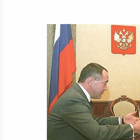
7 марта 2003 года, пятница
Состоялся телефонный разговор В
с Президентом Армении Робертом
7 марта 2003 года, 20:10
Владимир Путин беседовал по теле
Великобритании Энтони Блэром
7 марта 2003 года, 19:10
Состоялась встреча Владимира Пут