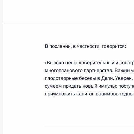
Владимир Путин подписал Федерал
регулировании»
28 декабря 2002 года, 00:00
В послании, в частности, говорится:
«Высоко ценю доверительный и констр
многопланового партнерства. Важным 
27 декабря 2002 года, пятница
плодотворные беседы в Дели. Уверен, 
Владимир Путин направил телегра
сумеем придать новый импульс поступ
администрации Чеченской Республ
приумножить капитал взаимовыгодного
27 декабря 2002 года, 22:30
Владимир Путин встретился с Пред