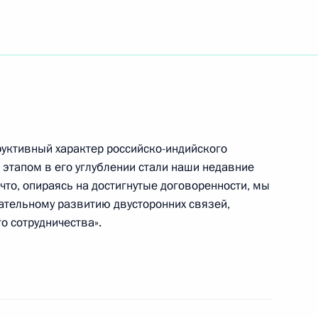
ьный закон «О техническом
уктивный характер российско-индийского
этапом в его углублении стали наши недавние
что, опираясь на достигнутые договоренности, мы
мму соболезнования главе
ательному развитию двусторонних связей,
ики Ахмату Кадырову
 сотрудничества».
седателем Федерации
1