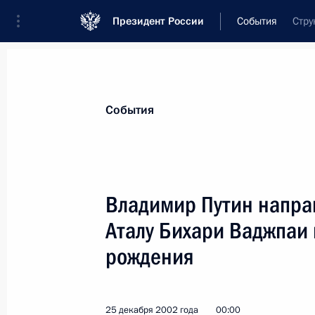
Президент России
События
Стру
Президент
Администрация
Государст
Новости
Стенограммы
Поездки
Те
События
Показа
Владимир Путин напра
Аталу Бихари Ваджпаи 
Владимир Путин подписал Федерал
тарифах на обязательное социальн
рождения
случаев на производстве и профес
на 2003 год»
25 декабря 2002 года
00:00
28 декабря 2002 года, 00:00