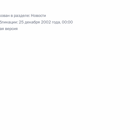
 Михаилом Шмаковым
ь
ован в разделе:
Новости
бликации:
25 декабря 2002 года, 00:00
ая версия
 директором ФСБ Николаем
1
ь
роинформирован о теракте
стителем Председателя
1