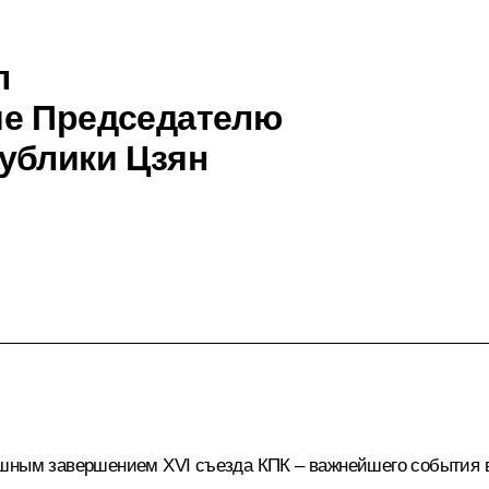
л
ие Председателю
ублики Цзян
ешным завершением XVI съезда КПК – важнейшего события в