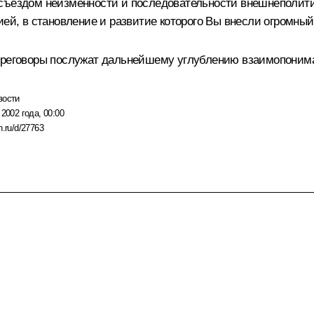
съездом неизменности и последовательности внешнеполитич
ией, в становление и развитие которого Вы внесли огромны
переговоры послужат дальнейшему углублению взаимопоним
вости
 2002 года, 00:00
n.ru/d/27763