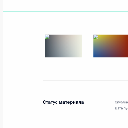
Владимир Путин провел встречу с 
академии наук Юрием Осиповым
13 августа 2002 года, 13:40
Ново-Огарево
Владимир Путин своим Указом утв
служебного поведения государстве
13 августа 2002 года, 00:00
12 августа 2002 года, понедельник
Статус материала
Опублик
Владимир Путин провел рабочую вс
Дата пу
Правительства Михаилом Касьяно
12 августа 2002 года, 13:10
Москва, Кремль