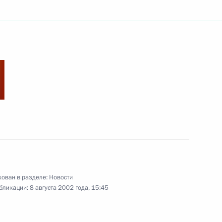
президентом Российской
1
ердил общие принципы
нных служащих
ован в разделе:
Новости
тречу с Председателем
бликации:
8 августа 2002 года, 15:45
вым