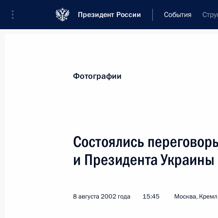
Президент России
События
Стру
Президент
Администрация
Государст
Новости
Стенограммы
Поездки
Те
Фотографии
Показа
Состоялись переговор
и Президента Украины
Владимир Путин провел рабочую вс
Председателя Правительства Викто
13 августа 2002 года, 14:25
Ново-Огарево
8 августа 2002 года
15:45
Москва, Кремл