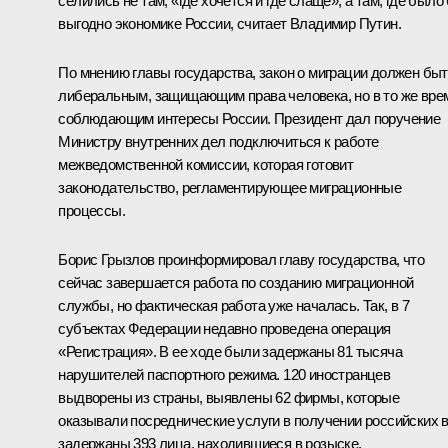
селились не там, «где хочется и где слаще», а там, где было
выгодно экономике России, считает Владимир Путин.
По мнению главы государства, закон о миграции должен бы
либеральным, защищающим права человека, но в то же вре
соблюдающим интересы России. Президент дал поручение
Министру внутренних дел подключиться к работе
межведомственной комиссии, которая готовит
законодательство, регламентирующее миграционные
процессы.
Борис Грызлов проинформировал главу государства, что
сейчас завершается работа по созданию миграционной
службы, но фактическая работа уже началась. Так, в 7
субъектах Федерации недавно проведена операция
«Регистрация». В ее ходе были задержаны 81 тысяча
нарушителей паспортного режима. 120 иностранцев
выдворены из страны, выявлены 62 фирмы, которые
оказывали посреднические услуги в получении российских в
задержаны 393 лица, находившиеся в розыске.