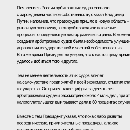
Появление в России арбитражных судов совпало
с зарождением частной собственности, сказал Владимир
Путин, напомнив, что правосудие пришло в новую область –
рыночную экономику, в которой проходили ключевые
процессы, определяющие вектор развития страны. В момен
создания арбитражных судов была необходимость улучше
управления государственной и частной собственностью.
В то же время Президент не уверен, что к настоящему врем
удалось добиться того и другого.
Тем не менее деятельность этих судов влияет
на самочувствие предприятий и всей экономики, отметил гл
государства. Он привел такие цифры: за десять лет
арбитражными судами рассмотрено около 4 млн. дел, при э
налогоплательщики выигрывают дела в 60 процентах случа
Вместе с тем Президент указал, что пока слабо развиты
посреднические, примирительные процедуры, а также
рассмотрение споров в третейских судах.