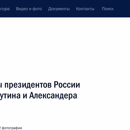
ктура
Видео и фото
Документы
Контакты
Поиск
венный Совет
Совет Безопасности
Комиссии и советы
леграммы
Сведения о Президенте
январь, 2002
ть следующие материалы
ы президентов России
утина и Александера
нного деятеля искусств
Владимира Хотиненко с 50-
2 фотографии