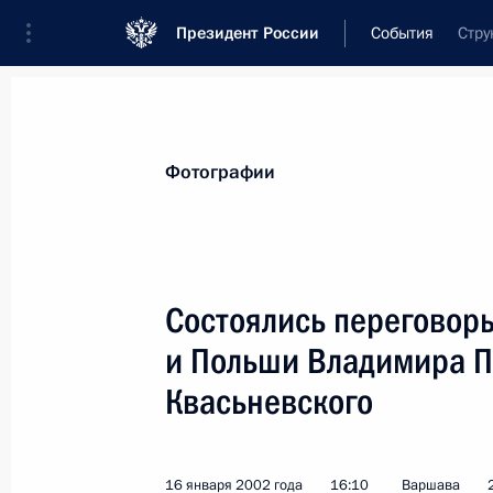
Президент России
События
Стру
Президент
Администрация
Государст
Новости
Стенограммы
Поездки
Те
Фотографии
Показа
Состоялись переговор
и Польши Владимира П
20 января 2002 года, воскресенье
Квасьневского
Владимир Путин поздравил заслуже
Российской Федерации режиссера 
летием
16 января 2002 года
16:10
Варшава