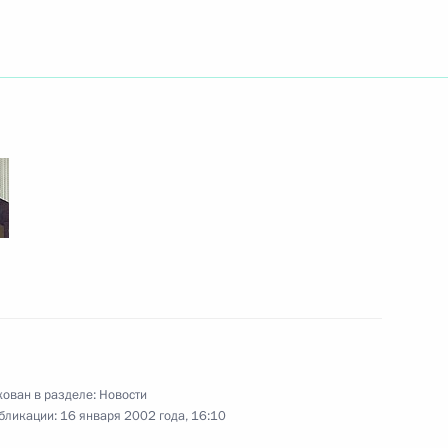
совещание по вопросам
ого артиста РСФСР Михаила
ован в разделе:
Новости
бликации:
16 января 2002 года, 16:10