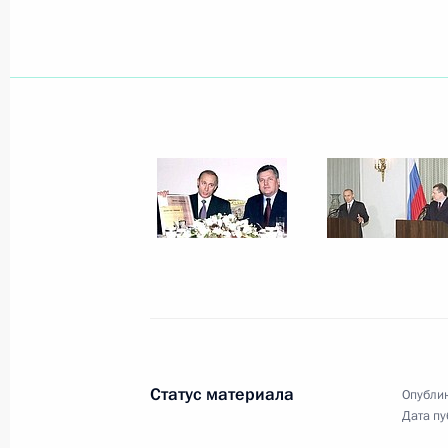
20 января 2002 года, 00:00
19 января 2002 года, суббота
Владимир Путин провел плановое 
внутренней и внешней политики
19 января 2002 года, 13:15
Ново-Огарево
Владимир Путин поздравил народн
Ножкина с 65-летием
19 января 2002 года, 00:00
Статус материала
Опублик
Дата пу