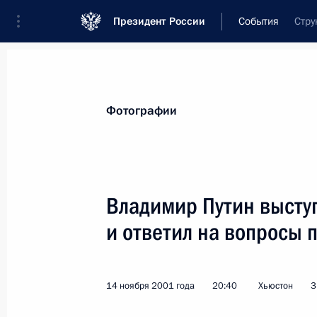
Президент России
События
Стру
Президент
Администрация
Государст
Новости
Стенограммы
Поездки
Те
Фотографии
Показа
Владимир Путин выступ
и ответил на вопросы 
Владимир Путин провел совещание
и внешней политики
16 ноября 2001 года, 18:45
Москва, Кремль
14 ноября 2001 года
20:40
Хьюстон
3