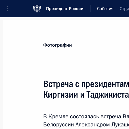
Президент России
События
Стру
Президент
Администрация
Государст
Новости
Стенограммы
Поездки
Те
Фотографии
Показа
Встреча с президентам
Киргизии и Таджикист
Посещение собора Святого равноа
Владимира
9 мая 2014 года, 18:15
Севастополь
В Кремле состоялась встреча В
Белоруссии Александром Лукаш