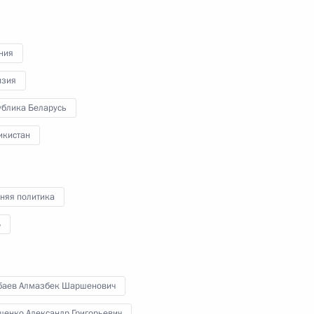
ержем Саргсяном
2
ния
изия
и Александром Лукашенко
2
ублика Беларусь
икистан
Белоруссии, Киргизии
4
няя политика
Б
управления обороной
баев Алмазбек Шаршенович
4
шенко Александр Григорьевич