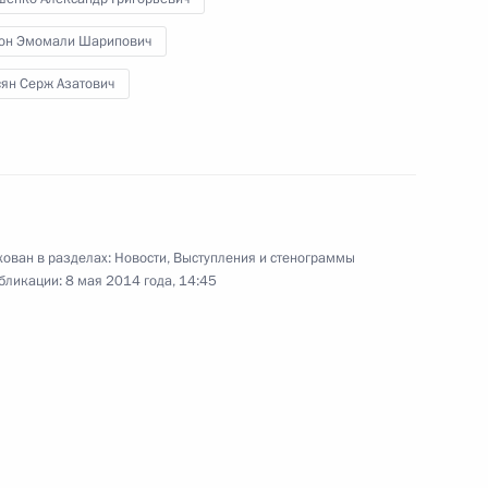
он Эмомали Шарипович
сян Серж Азатович
Могиле Неизвестного Солдата
9
Абхазии, Южной Осетии
ован в разделах:
Новости
,
Выступления и стенограммы
случаю 69-й годовщины
бликации:
8 мая 2014 года, 14:45
войне
ию материального положения
 Литве и Эстонии