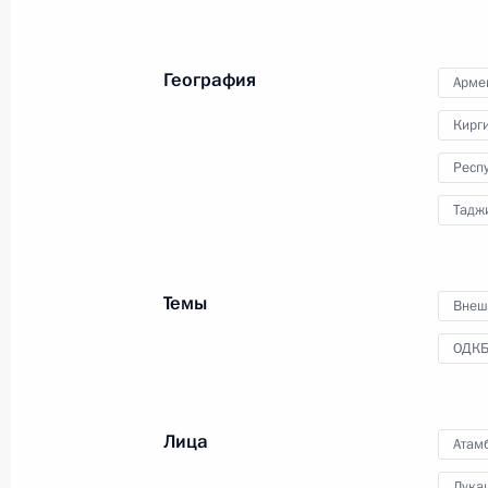
Встреча с Президентом Армении С
8 мая 2014 года, 17:30
Москва, Кремль
География
Арме
Кирг
Встреча с Президентом Белорусси
Респ
8 мая 2014 года, 17:00
Москва, Кремль
Тадж
Встреча с президентами Армении, 
Темы
Внеш
и Таджикистана
8 мая 2014 года, 14:45
Москва, Кремль
ОДК
Лица
Посещение Национального центра 
Атам
8 мая 2014 года, 14:00
Москва
Лука