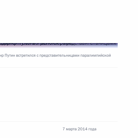
у Паралимпийских зимних игр
лане Коноваловой
р Путин встретился с представительницами паралимпийской
транных дел Сергеем
2
3м
ийских зимних игр
7 марта 2014 года
м на дистанции 15