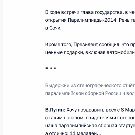
километров Елене Ремизовой
В ходе встречи глава государства, в 
10 марта 2014 года, 16:00
открытия Паралимпиады-2014. Речь т
в Сочи.
Поздравление бронзовому призёру
Кроме того, Президент сообщил, что 
в соревнованиях по лыжным гонка
ценные подарки, включая автомобили,
километров Анне Милениной
* * *
10 марта 2014 года, 15:50
Выдержки из стенографического отчёт
паралимпийской сборной России и во
Поздравление серебряному призёр
в соревнованиях по лыжным гонка
В.Путин:
Хочу поздравить всех с 8 Ма
километров Михалине Лысовой
с таким началом, свидетелями которог
10 марта 2014 года, 15:40
наша паралимпийская сборная стартует
а отлично: 11 медалей…