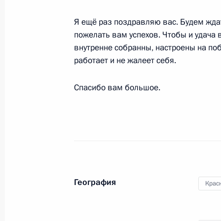
9 марта 2014 года, 12:30
Сочи
Я ещё раз поздравляю вас. Будем ждат
пожелать вам успехов. Чтобы и удача 
внутренне собранны, настроены на побе
Поздравление российским лыжника
работает и не жалеет себя.
Зарипову и Александру Давидовичу
9 марта 2014 года, 12:00
Спасибо вам большое.
8 марта 2014 года, суббота
Владимир Путин посетил матч по с
8 марта 2014 года, 22:20
Сочи, ледовая аре
География
Крас
Поздравление серебряному призёр