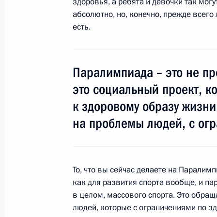
здоровья, а ребята и девочки так могут
километров Рушану Миннегулову
абсолютно, но, конечно, прежде всего
есть.
10 марта 2014 года, 15:10
Поздравление серебряному призёр
Паралимпиада – это не пр
в соревнованиях по горнолыжному с
это социальный проект, к
Александре Францевой
к здоровому образу жизн
10 марта 2014 года, 15:00
на проблемы людей, с ог
9 марта 2014 года, воскресенье
То, что вы сейчас делаете на Паралим
Телефонные разговоры с Дэвидом 
как для развития спорта вообще, и па
Меркель
в целом, массового спорта. Это обра
людей, которые с ограничениями по з
9 марта 2014 года, 17:35