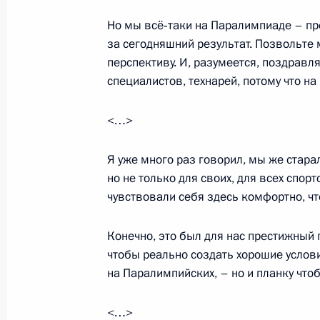
Но мы всё‑таки на Паралимпиаде – пр
за сегодняшний результат. Позвольте
Поздравление бронзовому призёру
перспективу. И, разумеется, поздравл
игр в соревнованиях по лыжным го
специалистов, технарей, потому что н
километров Светлане Коноваловой
9 марта 2014 года, 14:30
<…>
Я уже много раз говорил, мы же стара
но не только для своих, для всех спор
Поздравление бронзовому призёру
чувствовали себя здесь комфортно, чт
в соревнованиях по горнолыжному с
Алексею Бугаеву
Конечно, это был для нас престижный п
9 марта 2014 года, 14:20
чтобы реально создать хорошие условия
на Паралимпийских, – но и планку что
Владимир Путин посетил соревнова
<…>