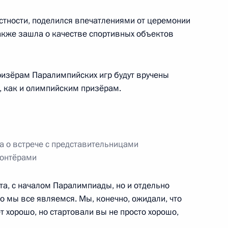
частности, поделился впечатлениями от церемонии
акже зашла о качестве спортивных объектов
 Паралимпийских зимних игр
призёрам Паралимпийских игр будут вручены
м на дистанции 15
 как и олимпийским призёрам.
а о встрече с представительницами
лонтёрами
у Паралимпийских зимних игр
м на дистанции 15
рта, с началом Паралимпиады, но и отдельно
о мы все являемся. Мы, конечно, ожидали, что
 хорошо, но стартовали вы не просто хорошо,