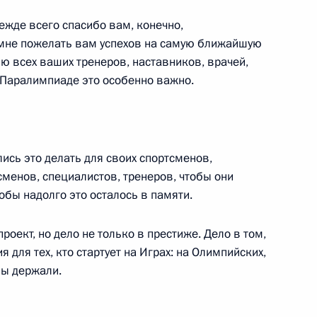
ежде всего спасибо вам, конечно,
 мне пожелать вам успехов на самую ближайшую
 XI Паралимпийских зимних
яю всех ваших тренеров, наставников, врачей,
нкам на дистанции 12
а Паралимпиаде это особенно важно.
лись это делать для своих спортсменов,
тсменов, специалистов, тренеров, чтобы они
 Паралимпийских зимних игр
обы надолго это осталось в памяти.
порту в супергиганте
роект, но дело не только в престиже. Дело в том,
 для тех, кто стартует на Играх: на Олимпийских,
бы держали.
ния по слалому-супергиганту
7