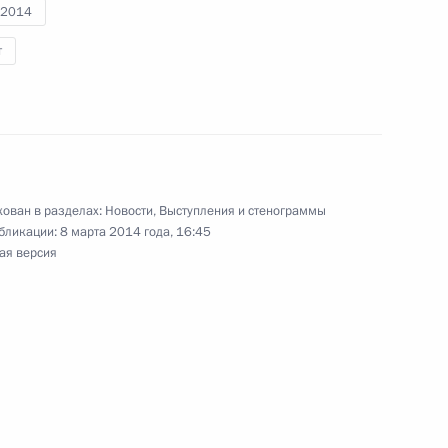
инте на дистанции 7,5
-2014
т
 Паралимпийских зимних игр
инте на дистанции 7,5
ован в разделах:
Новости
,
Выступления и стенограммы
бликации:
8 марта 2014 года, 16:45
ая версия
у Паралимпийских зимних игр
инте на дистанции 6