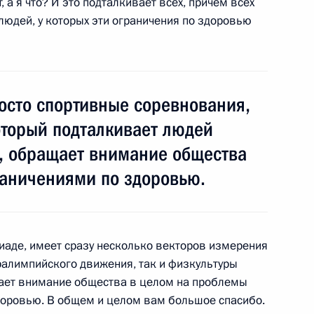
, а я что? И это подталкивает всех, причём всех
 людей, у которых эти ограничения по здоровью
у Паралимпийских зимних игр
осто спортивные соревнования,
порту в супергиганте
оторый подталкивает людей
и, обращает внимание общества
раничениями по здоровью.
пиаде, имеет сразу несколько векторов измерения
Кэмероном и Ангелой
ралимпийского движения, так и физкультуры
щает внимание общества в целом на проблемы
доровью. В общем и целом вам большое спасибо.