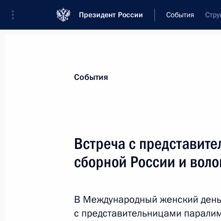
Президент России
События
Стру
Президент
Администрация
Государст
Новости
Стенограммы
Поездки
Те
События
Показа
Встреча с представит
сборной России и вол
Поздравление победителям Парали
в соревнованиях по биатлону Рома
Быченку и Григорию Мурыгину
В Международный женский день
11 марта 2014 года, 14:10
с представительницами паралим