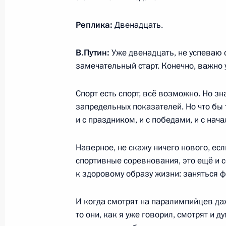
Реплика:
Двенадцать.
Поздравление серебряному призёр
в соревнованиях по лыжным гонка
В.Путин:
Уже двенадцать, не успеваю с
километров Станиславу Чохлаеву
замечательный старт. Конечно, важно 
10 марта 2014 года, 15:30
Спорт есть спорт, всё возможно. Но зн
запредельных показателей. Но что бы 
Поздравление бронзовому призёру
и с праздником, и с победами, и с нач
в соревнованиях по лыжным гонка
километров Владиславу Лекомцеву
Наверное, не скажу ничего нового, ес
спортивные соревнования, это ещё и 
10 марта 2014 года, 15:20
к здоровому образу жизни: заняться ф
И когда смотрят на паралимпийцев да
Поздравление чемпиону Паралимпи
то они, как я уже говорил, смотрят и 
в соревнованиях по лыжным гонка