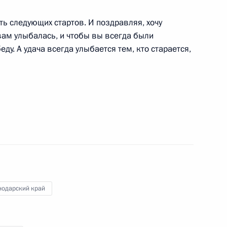
ь следующих стартов. И поздравляя, хочу
вам улыбалась, и чтобы вы всегда были
ду. А удача всегда улыбается тем, кто старается,
м Роману Петушкову, Иреку
ледж-хоккею
9
на «Шайба»
нодарский край
у Паралимпийских зимних игр