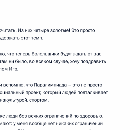
у Паралимпийских зимних игр
м на дистанции 20
читать. Из них четыре золотые! Это просто
удержать этот темп.
аю, что теперь болельщики будут ждать от вас
там ни было, во всяком случае, хочу поздравить
 Паралимпийских зимних игр
алом Игр.
м на дистанции 20
ли вспомню, что Паралимпиада – это не просто
социальный проект, который людей подталкивает
изкультурой, спортом.
же люди без всяких ограничений по здоровью,
йских зимних игр
думают: у меня вообще нет никаких ограничений
м на дистанции 20