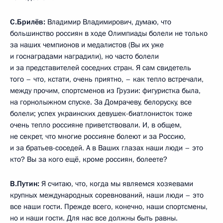
С.Брилёв:
Владимир Владимирович, думаю, что
большинство россиян в ходе Олимпиады болели не только
за наших чемпионов и медалистов (Вы их уже
и госнаградами наградили), но часто болели
и за представителей соседних стран. Я сам свидетель
того – что, кстати, очень приятно, – как тепло встречали,
между прочим, спортсменов из Грузии: фигуристка была,
на горнолыжном спуске. За Домрачеву, белоруску, все
болели; успех украинских девушек-биатлонисток тоже
очень тепло россияне приветствовали. И, в общем,
не секрет, что многие россияне болеют и за Россию,
и за братьев-соседей. А в Ваших глазах наши люди – это
кто? Вы за кого ещё, кроме россиян, болеете?
В.Путин:
Я считаю, что, когда мы являемся хозяевами
крупных международных соревнований, наши люди – это
все наши гости. Прежде всего, конечно, наши спортсмены,
но и наши гости. Для нас все должны быть равны.