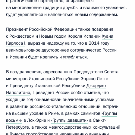
стратегическое партнёрство, опирающееся
на многовековые традиции дружбы и взаимного уважения,
будет укрепляться и наполняться новым содержанием.
Президент Российской Федерации также поздравил
с Рождеством и Новым годом Короля Испании
Хуана
Карлоса I
, выразив надежду на то, что в 2014 году
взаимовыгодное двустороннее сотрудничество России
и Испании будет крепнуть и углубляться.
В поздравлениях, адресованных Председателю Совета
министров Итальянской Республики Энрико Летте
и Президенту Итальянской Республики
Джорджо
Наполитано
, Президент России особо отметил, что
уходящий год ознаменован значительными успехами
в развитии российско-итальянских отношений: встречи
на высшем уровне в Риме, в рамках саммитов
«Группы
восьми»
в Лох-Эрне и
«Группы двадцати»
в Санкт-
Петербурге, а также межгосударственных консультаций
в Триесте способствовали наращиванию динамики