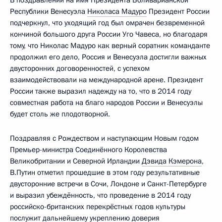
В поздравлении на имя Президента Боливарианской
Республики Венесуэла
Николаса Мадуро
Президент России
подчеркнул, что уходящий год был омрачен безвременной
кончиной большого друга России Уго Чавеса, но благодаря
тому, что Николас Мадуро как верный соратник команданте
продолжил его дело, Россия и Венесуэла достигли важных
двусторонних договоренностей, с успехом
взаимодействовали на международной арене. Президент
России также выразил надежду на то, что в 2014 году
совместная работа на благо народов России и Венесуэлы
будет столь же плодотворной.
Поздравляя с Рождеством и наступающим Новым годом
Премьер-министра Соединённого Королевства
Великобритании и Северной Ирландии
Дэвида Кэмерона
,
В.Путин отметил прошедшие в этом году результативные
двусторонние встречи в Сочи, Лондоне и Санкт-Петербурге
и выразил убеждённость, что проведение в 2014 году
российско-британских перекрёстных годов культуры
послужит дальнейшему укреплению доверия