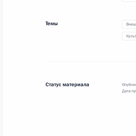
использования средств
Фонда национального
благосостояния
Темы
Внеш
6 ноября 2013 года
Видео, 6 мин.
Куль
Статус материала
Опублик
Дата пу