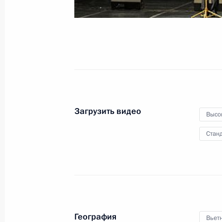
муниципальных
образований
8 ноября 2013 года
Видео, 14 мин.
Загрузить видео
Высо
Станд
Совещание по вопросам
География
Вьет