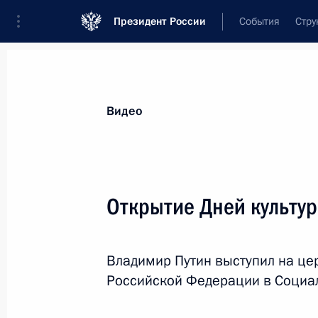
Президент России
События
Стру
Видеозаписи
Фотографии
Аудиозапи
Все материалы
Выступления
Совещан
Видео
Показа
Открытие Дней культу
Открытие Дней культуры
Владимир Путин выступил на це
России во Вьетнаме
Российской Федерации в Социал