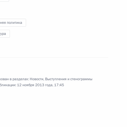
проекта «Стартапы
в интернете»
няя политика
5 ноября 2013 года
Видео, 4 мин.
тура
ован в разделах:
Новости
,
Выступления и стенограммы
бликации:
12 ноября 2013 года, 17:45