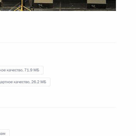
правовых дисциплин
7 ноября 2013 года
Видео, 3 мин.
кое качество,
71.9 МБ
артное качество,
26.2 МБ
Встреча с участниками
нам