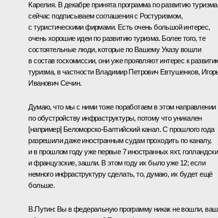
Карелия. В декабре принята программа по развитию туризма
сейчас подписываем соглашения с Ростуризмом,
с туристическими фирмами. Есть очень большой интерес,
очень хорошие идеи по развитию туризма. Более того, те
состоятельные люди, которые по Вашему Указу вошли
в состав госкомиссии, они уже проявляют интерес к развити
туризма, в частности Владимир Петрович Евтушенков, Игор
Иванович
Сечин
.
Думаю, что мы с ними тоже поработаем в этом направлении
по обустройству инфраструктуры, потому что уникален
[например] Беломорско-Балтийский канал. С прошлого года
разрешили даже иностранным судам проходить по каналу,
и в прошлом году уже первые 7 иностранных яхт, голландск
и французские, зашли. В этом году их было уже 12; если
немного инфраструктуру сделать, то, думаю, их будет ещё
больше.
В.Путин:
Вы в федеральную программу никак не вошли, ваш