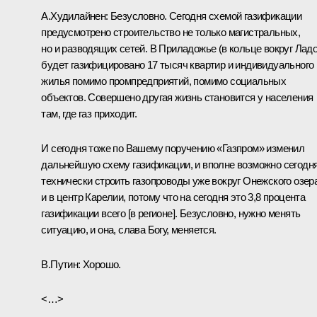
А.Худилайнен:
Безусловно. Сегодня схемой газификации
предусмотрено строительство не только магистральных,
но и разводящих сетей. В Приладожье (в кольце вокруг Ладо
будет газифицировано 17 тысяч квартир и индивидуального
жилья помимо промпредприятий, помимо социальных
объектов. Совершено другая жизнь становится у населения
там, где газ приходит.
И сегодня тоже по Вашему поручению «Газпром» изменил
дальнейшую схему газификации, и вполне возможно сегодн
технически строить газопроводы уже вокруг Онежского озер
и в центр Карелии, потому что на сегодня это 3,8 процента
газификации всего [в регионе]. Безусловно, нужно менять
ситуацию, и она, слава Богу, меняется.
В.Путин:
Хорошо.
<…>