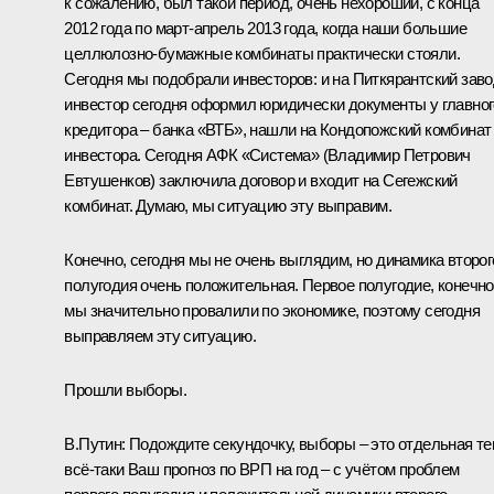
к сожалению, был такой период, очень нехороший, с конца
2012 года по март-апрель 2013 года, когда наши большие
целлюлозно-бумажные комбинаты практически стояли.
Сегодня мы подобрали инвесторов: и на Питкярантский зав
инвестор сегодня оформил юридически документы у главног
кредитора – банка «ВТБ», нашли на Кондопожский комбинат
инвестора. Сегодня АФК «Система» (Владимир Петрович
Евтушенков) заключила договор и входит на Сегежский
комбинат. Думаю, мы ситуацию эту выправим.
Конечно, сегодня мы не очень выглядим, но динамика второг
полугодия очень положительная. Первое полугодие, конечно
мы значительно провалили по экономике, поэтому сегодня
выправляем эту ситуацию.
Прошли выборы.
В.Путин:
Подождите секундочку, выборы – это отдельная те
всё‑таки Ваш прогноз по ВРП на год – с учётом проблем