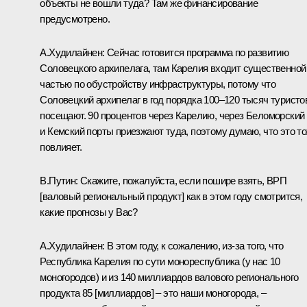
объекты не вошли туда? Там же финансирование
предусмотрено.
А.Худилайнен:
Сейчас готовится программа по развитию
Соловецкого архипелага, там Карелия входит существенной
частью по обустройству инфраструктуры, потому что
Соловецкий архипелаг в год порядка 100–120 тысяч туристо
посещают. 90 процентов через Карелию, через Беломорский
и Кемский порты приезжают туда, поэтому думаю, что это т
повлияет.
В.Путин:
Скажите, пожалуйста, если пошире взять, ВРП
[валовый региональный продукт] как в этом году смотрится,
какие прогнозы у Вас?
А.Худилайнен:
В этом году, к сожалению, из‑за того, что
Республика Карелия по сути монореспублика (у нас 10
моногородов) и из 140 миллиардов валового регионального
продукта 85 [миллиардов] – это наши моногорода, –