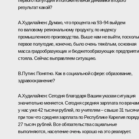
первого полугодия и положительной динамики второго
результат какой?
А.Худилайнен:
Думаю, что процента на 93–94 выйдем
по валовому региональному продукту, по индексу
промышленного производства. Выше нам не выйти, посколь
первое полугодие, конечно, было очень тяжёлым, основная
масса градообразующих и бюджетообразующих предприяти
стояла. Сейчас выправляем ситуацию.
В.Путин:
Понятно. Как в социальной сфере: образование,
здравоохранение?
А.Худилайнен:
Сегодня благодаря Вашим указам ситуация
значительно меняется. Сегодня средняя зарплата по врачам
у нас уже 42 тысячи рублей, по учителям – свыше 31 тысячи
при том что средняя зарплата по Республике Карелия поряд
27 тысяч рублей. Все обязательства социальные
выполняются, население очень хорошо на это реагирует.