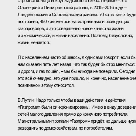
строится кольцо вокруг Ладожского озера. Первые – это
Олонецкий и Питкярантский районы, в 2015–2016 году –
Ланденпохский и Сортавальский районы. 70 котельных буде
построено, 450 километров магистральных и разводящих
газопроводов, а это совершенно новое качество жизни
и экономической, и жизни населения. Поэтому, безусловно,
жизнь меняется.
Я с населением часто общаюсь, люди сами говорят: если б
нам сказали пять лет назад, что так будет быстро меняться:
и дороги, и газ пошёл, – мы бы никогда не поверили. Сегодня
это всё очевидно, это уже пришло, и, конечно, население оч
позитивно к этому относится.
В.Путин:
Надо только чтобы ваши действия и действия
«Газпрома» были синхронизированы. Имею в виду доведен
сетей малого давления прямо до конечного потребителя.
Магистральными тропами «Газпром» придёт, но дальше нуж
разводить по домохозяйствам, по потребителям.