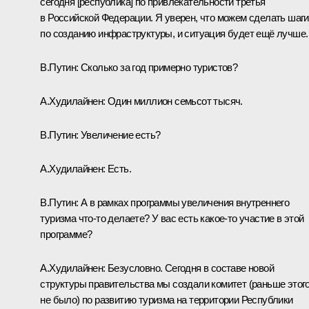
сегодня [республика] по привлекательности третья
в Российской Федерации. Я уверен, что можем сделать шаги
по созданию инфраструктуры, и ситуация будет ещё лучше.
В.Путин:
Сколько за год примерно туристов?
А.Худилайнен:
Один миллион семьсот тысяч.
В.Путин:
Увеличение есть?
А.Худилайнен:
Есть.
В.Путин:
А в рамках программы увеличения внутреннего
туризма что‑то делаете? У вас есть какое‑то участие в этой
программе?
А.Худилайнен:
Безусловно. Сегодня в составе новой
структуры правительства мы создали комитет (раньше этог
не было) по развитию туризма на территории Республики