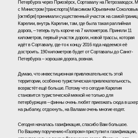
Петербурга через Приозёрск, Сортавалу на Петрозаводск. 
с Министром [транспорта] Максимом Юрьевичем
Соколовы
[октября] принимали существенный участок на самой границ
Карелии, внутрь Карелии, там, где была такая раллийная
дорога, – теперь путь короче на 7 километров. Приняли 11
километров, первый участок дороги, новой трассы, которая
идёт в Сортавалу, где‑то к концу 2016 года надеемся её
достроить. 190 километров будет от Сортавалы до Санкт-
Петербурга – хорошая дорога, ровная.
Думаю, что инвестиционная привлекательность этой
территории, особенно туристическая привлекательность,
возрастёт ещё больше. Потому что сегодня Карелия
становится туристической меккой не только для
петербуржцев – финны очень любят приезжать сюда в шхе
на рыбалку, отдохнуть, на Валаам очень многие ездят.
Сегодня началась газификация, спасибо Вам большое.
По Вашему поручению «Газпром» приступил к газификации,