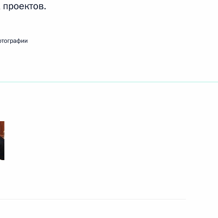
 проектов.
отографии
я компании «РусГидро»
3
ть, Ново-Огарёво
рестол наследного принца