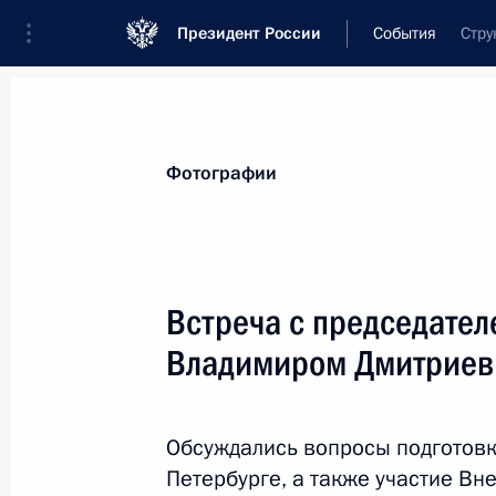
Президент России
События
Стру
Президент
Администрация
Государст
Новости
Стенограммы
Поездки
Те
Фотографии
Показа
Встреча с председате
Владимиром Дмитрие
Поздравление Королеве Соединённ
Великобритании и Северной Ирланд
правнука
Обсуждались вопросы подготовки
23 июля 2013 года, 12:00
Петербурге, а также участие В