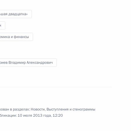
льберту II с национальным
ьшая двадцатка»
и
омика и финансы
ы в Казани
7
7м
риев Владимир Александрович
ть, учебно-тренировочный центр
ован в разделах:
Новости
,
Выступления и стенограммы
енко
бликации:
10 июля 2013 года, 12:20