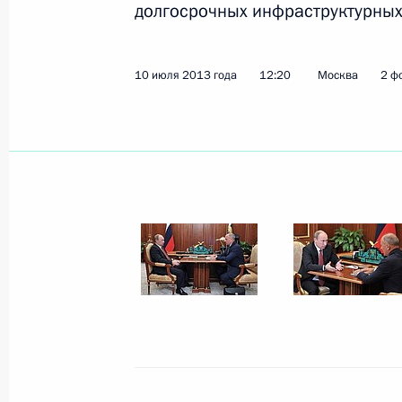
долгосрочных инфраструктурных
22 июля 2013 года, понедельник
10 июля 2013 года
12:20
Москва
2 ф
Встреча с председателем правлени
Евгением Додом
22 июля 2013 года, 19:30
Московская облас
21 июля 2013 года, воскресенье
Поздравление со вступлением на п
Бельгии Филиппа
21 июля 2013 года, 12:05