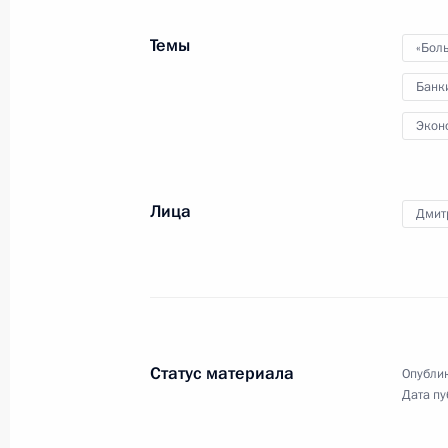
Поздравление Королю бельгийцев А
праздником Бельгии
Темы
«Бол
21 июля 2013 года, 12:00
Банк
Экон
19 июля 2013 года, пятница
Встреча с участниками Универсиад
Лица
Дмит
19 июля 2013 года, 18:30
Московская облас
«Новогорск»
18 июля 2013 года, четверг
Статус материала
Опублик
Поздравление поэту Евгению Евтуш
Дата пу
18 июля 2013 года, 11:00