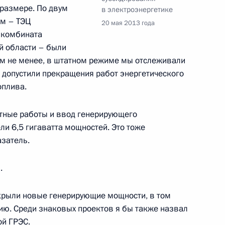
размере. По двум
в электроэнергетике
ям – ТЭЦ
елябинской области
20 мая 2013 года
1
 комбината
й области – были
ем не менее, в штатном режиме мы отслеживали
е допустили прекращения работ энергетического
оплива.
рхангельской области Игорем
1
нтные работы и ввод генерирующего
и 6,5 гигаватта мощностей. Это тоже
азатель.
.
ткрыли новые генерирующие мощности, в том
тии Леонидом Тибиловым
3
ию. Среди знаковых проектов я бы также назвал
ой ГРЭС.