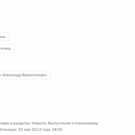
ого субсидирования
5
4м
оны
гетика
идентом Южной Осетии
к Александр Валентинович
ральным секретарём Совета
ован в разделах:
Новости
,
Выступления и стенограммы
бликации:
20 мая 2013 года, 18:30