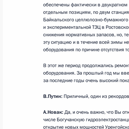
обеспечены фактически в двукратном 
отдельным позициям, по двум станци
Рабочая встреча с губернатором Ч
Байкальского целлюлозно-бумажного
Михаилом Юревичем
и экспериментальной ТЭЦ в Ростовско
22 мая 2013 года, 08:30
Сочи
снижения нормативных запасов, но, т
эту ситуацию и в течение всей зимы н
оборудования по причине отсутствия т
Рабочая встреча с губернатором А
Орловым
В этот же период продолжались ремо
оборудования. За прошлый год мы ввел
22 мая 2013 года, 08:00
Сочи
за последние годы очень высокий пок
В.Путин:
Приличный, один из рекордов
21 мая 2013 года, вторник
А.Новак:
Да, и очень важно, что Вы о
Встреча с Президентом Южной Осе
числе Богучанскую гидроэлектростанц
21 мая 2013 года, 20:30
Сочи
открытие новых мощностей Уренгойск