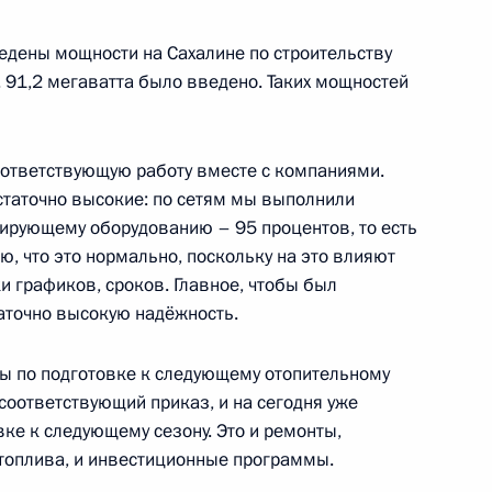
едены мощности на Сахалине по строительству
инистром Италии Энрико
 91,2 мегаватта было введено. Таких мощностей
оответствующую работу вместе с компаниями.
остаточно высокие: по сетям мы выполнили
рирующему оборудованию – 95 процентов, то есть
ия Объединённой
10
6м
ю, что это нормально, поскольку на это влияют
и графиков, сроков. Главное, чтобы был
таточно высокую надёжность.
ы по подготовке к следующему отопительному
соответствующий приказ, и на сегодня уже
Бараку Обаме
ке к следующему сезону. Это и ремонты,
 топлива, и инвестиционные программы.