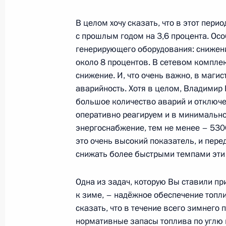
В целом хочу сказать, что в этот пер
Сергей Приходько назначен Замест
с прошлым годом на 3,6 процента. Ос
Правительства – Руководителем Ап
генерирующего оборудования: снижен
около 8 процентов. В сетевом комплек
22 мая 2013 года, 19:30
снижение. И, что очень важно, в маги
аварийность. Хотя в целом, Владимир 
большое количество аварий и отключе
Встреча с президентом – председа
оперативно реагируем и в минимально
Андреем Костиным
энергоснабжение, тем не менее – 5300
22 мая 2013 года, 19:00
Сочи
это очень высокий показатель, и пере
снижать более быстрыми темпами эти 
Одна из задач, которую Вы ставили пр
Встреча с коллективом Южного фед
к зиме, – надёжное обеспечение топли
22 мая 2013 года, 18:00
Сочи
сказать, что в течение всего зимнего 
нормативные запасы топлива по углю 