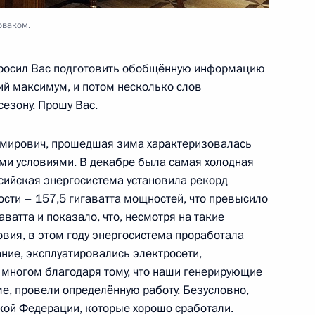
емьер-министру Дмитрию
оваком.
просил Вас подготовить обобщённую информацию
ий максимум, и потом несколько слов
сезону. Прошу Вас.
ирович, прошедшая зима характеризовалась
и в Тульской области
и условиями. В декабре была самая холодная
ссийская энергосистема установила рекорд
сти – 157,5 гигаватта мощностей, что превысило
ватта и показало, что, несмотря на такие
вия, в этом году энергосистема проработала
спублики Башкортостан
1
ние, эксплуатировались электросети,
 многом благодаря тому, что наши генерирующие
ме, провели определённую работу. Безусловно,
ской Федерации, которые хорошо сработали.