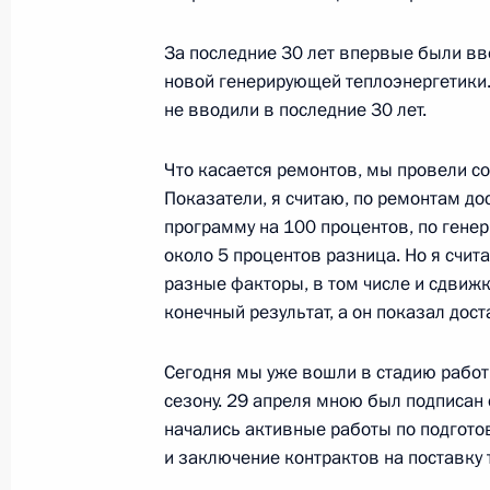
За последние 30 лет впервые были вв
Телефонный разговор с премьер-м
новой генерирующей теплоэнергетики.
Леттой
не вводили в последние 30 лет.
21 мая 2013 года, 18:20
Что касается ремонтов, мы провели с
Показатели, я считаю, по ремонтам д
программу на 100 процентов, по гене
Совещание о перспективах развит
около 5 процентов разница. Но я счита
судостроительной корпорации
разные факторы, в том числе и сдвижк
конечный результат, а он показал дос
21 мая 2013 года, 17:30
Сочи
Сегодня мы уже вошли в стадию работ
сезону. 29 апреля мною был подписан 
Соболезнования Президенту США 
начались активные работы по подготов
21 мая 2013 года, 14:30
и заключение контрактов на поставку