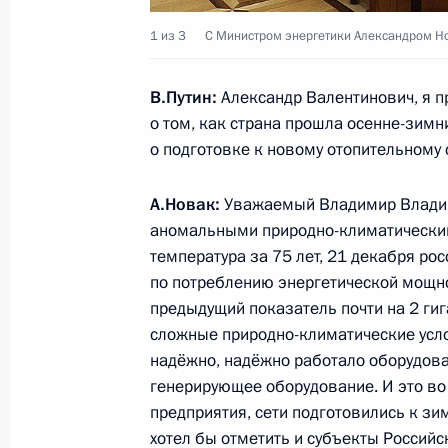
Президент подписал поручение пр
1 из 3
С Министром энергетики Александром Н
Медведеву
В.Путин:
Александр Валентинович, я 
23 мая 2013 года, 14:00
о том, как страна прошла осенне-зимн
о подготовке к новому отопительному 
22 мая 2013 года, среда
А.Новак:
Уважаемый Владимир Владим
Президент информирован о ситуаци
аномальными природно-климатическим
температура за 75 лет, 21 декабря ро
22 мая 2013 года, 20:30
по потреблению энергетической мощно
предыдущий показатель почти на 2 гига
сложные природно-климатические усло
Рабочая встреча с Президентом Ре
надёжно, надёжно работало оборудова
Рустэмом Хамитовым
генерирующее оборудование. И это во
предприятия, сети подготовились к зи
22 мая 2013 года, 20:00
Сочи
хотел бы отметить и субъекты Россий