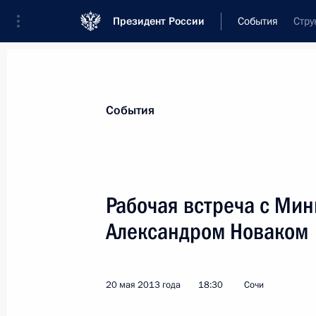
Президент России
События
Стру
Президент
Администрация
Государст
Новости
Стенограммы
Поездки
Те
События
Показа
Рабочая встреча с Мин
Александром Новаком
Поздравление Патриарху Московско
с Днём тезоименитства
24 мая 2013 года, 10:20
20 мая 2013 года
18:30
Сочи