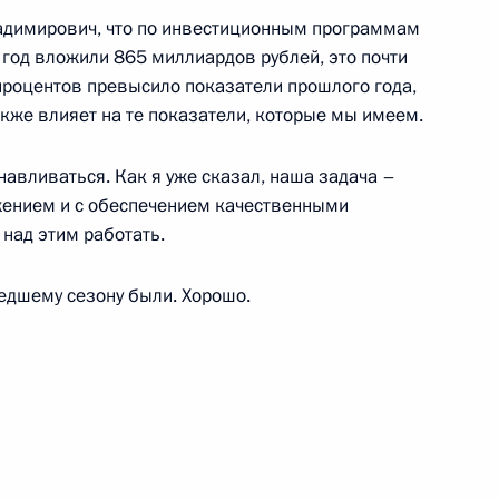
ладимирович, что по инвестиционным программам
год вложили 865 миллиардов рублей, это почти
ь полярника
 процентов превысило показатели прошлого года,
акже влияет на те показатели, которые мы имеем.
навливаться. Как я уже сказал, наша задача –
жением и с обеспечением качественными
над этим работать.
 Совета Европы Турбьёрном
4
едшему сезону были. Хорошо.
ргетики Александром Новаком
3