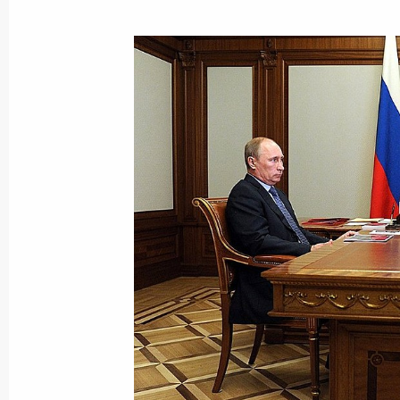
23 мая 2013 года, четверг
Встреча с работниками предприяти
23 мая 2013 года, 22:00
Воронеж
Встреча с российскими предприни
23 мая 2013 года, 21:00
Воронеж
В Сочи Владимир Путин встретится
Томиславом Николичем
23 мая 2013 года, 14:10