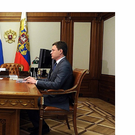
я «Россия-Агро»
6
мателями
:
17
 с Президентом Сербии