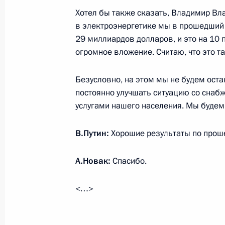
Хотел бы также сказать, Владимир В
в электроэнергетике мы в прошедший 
Указом Президента установлен Ден
29 миллиардов долларов, и это на 10
21 мая 2013 года, 09:30
огромное вложение. Считаю, что это т
Безусловно, на этом мы не будем оста
20 мая 2013 года, понедельник
постоянно улучшать ситуацию со снаб
услугами нашего населения. Мы будем 
Встреча с Генеральным секретарём
Ягландом
В.Путин:
Хорошие результаты по прош
20 мая 2013 года, 19:00
Сочи
А.Новак:
Спасибо.
<…>
Рабочая встреча с Министром эне
20 мая 2013 года, 18:30
Сочи