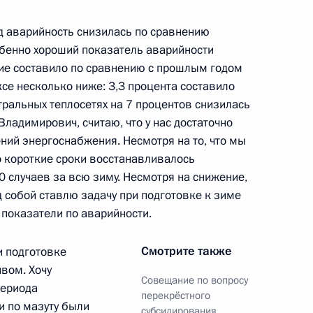
иод аварийность снизилась по сравнению
ителем Председателя
обенно хороший показатель аварийности
парата Правительства
ие составило по сравнению с прошлым годом
се несколько ниже: 3,3 процента составило
стральных теплосетях на 7 процентов снизилась
Владимирович, считаю, что у нас достаточно
ний энергоснабжения. Несмотря на то, что мы
телем правления Банка ВТБ
1
 короткие сроки восстанавливалось
 случаев за всю зиму. Несмотря на снижение,
д собой ставлю задачу при подготовке к зиме
показатели по аварийности.
Смотрите также
и подготовке
ерального университета
6
3м
вом. Хочу
Совещание по вопросу
периода
перекрёстного
и по мазуту были
субсидирования