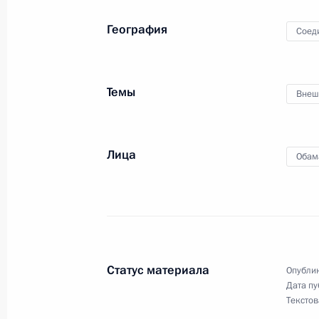
20 апреля 2013 года, 11:30
География
Соед
Телефонный разговор с Президен
Темы
Внеш
20 апреля 2013 года, 09:30
Лица
Обам
19 апреля 2013 года, пятница
Рабочая встреча с Министром эко
Андреем Белоусовым
19 апреля 2013 года, 21:30
Сочи
Статус материала
Опублик
Дата пу
Российско-египетские переговоры
Текстов