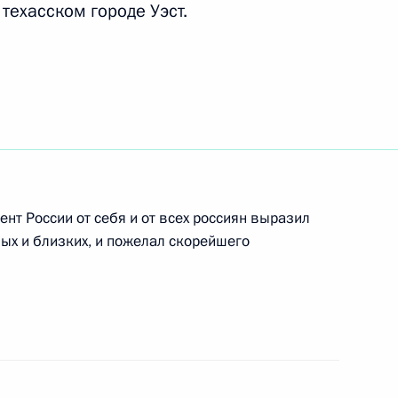
техасском городе Уэст.
миром Путиным»
ероссийских обязательных
оканалах и в перечень,
нт России от себя и от всех россиян выразил
ных и близких, и пожелал скорейшего
айской Народной Республики