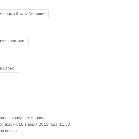
инённые Штаты Америки
том США Бараком Обамой
няя политика
а Барак
номического развития
3
ован в разделе:
Новости
бликации:
18 апреля 2013 года, 11:30
ая версия
9