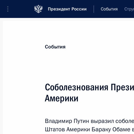
Президент России
События
Стру
Президент
Администрация
Государст
Новости
Стенограммы
Поездки
Те
События
Показа
Соболезнования Прези
Америки
Телефонный разговор с Председат
22 апреля 2013 года, 15:00
Владимир Путин выразил собол
Штатов Америки Бараку Обаме в