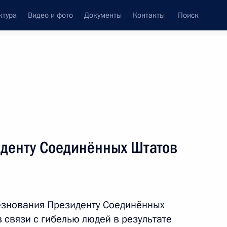
ктура
Видео и фото
Документы
Контакты
Поиск
венный Совет
Совет Безопасности
Комиссии и советы
леграммы
Сведения о Президенте
апрель, 2013
ть следующие материалы
денту Соединённых Штатов
елем КНР Си Цзиньпином
езнования Президенту Соединённых
 связи с гибелью людей в результате