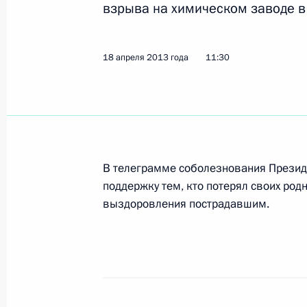
21 апреля 2013 года, воскресенье
взрыва на химическом заводе в 
Состоится «Прямая линия с Влади
18 апреля 2013 года
21 апреля 2013 года, 00:05
11:30
20 апреля 2013 года, суббота
Внесены изменения в Указ об общ
общедоступных телеканалах и ради
В телеграмме соболезнования Президе
поддержку тем, кто потерял своих род
утверждённый этим Указом
выздоровления пострадавшим.
20 апреля 2013 года, 15:00
Соболезнования Председателю Кит
Си Цзиньпину