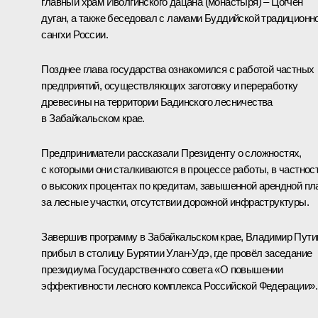
главный храм Иволгинского дацана (монастыря) – Цогчен
дуган, а также беседовал с ламами Буддийской традиционн
сангхи России.
Позднее глава государства ознакомился с работой частных
предприятий, осуществляющих заготовку и переработку
древесины на территории Бадинского лесничества
в Забайкальском крае.
Предприниматели рассказали Президенту о сложностях,
с которыми они сталкиваются в процессе работы, в частнос
о высоких процентах по кредитам, завышенной арендной пл
за лесные участки, отсутствии дорожной инфраструктуры.
Завершив программу в Забайкальском крае, Владимир Пути
прибыл в столицу Бурятии Улан-Удэ, где провёл заседание
президиума Государственного совета «О повышении
эффективности лесного комплекса Российской Федерации».