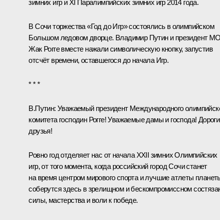
зимних игр и XI Паралимпийских зимних игр 2014 года.
В Сочи торжества «Год до Игр» состоялись в олимпийском
Большом ледовом дворце. Владимир Путин и президент М
Жак Рогге вместе нажали символическую кнопку, запустив
отсчёт времени, оставшегося до начала Игр.
* * *
В.Путин:
Уважаемый президент Международного олимпийск
комитета господин Рогге! Уважаемые дамы и господа! Дороги
друзья!
Ровно год отделяет нас от начала
XXII зимних Олимпийских
игр
, от того момента, когда российский город Сочи станет
на время центром мирового спорта и лучшие атлеты планет
соберутся здесь в зрелищном и бескомпромиссном состяза
силы, мастерства и воли к победе.