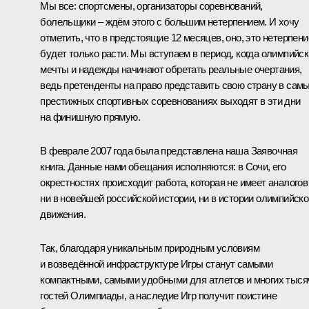
Мы все: спортсмены, организаторы соревнований,
болельщики – ждём этого с большим нетерпением. И хочу
отметить, что в предстоящие 12 месяцев, оно, это нетерпени
будет только расти. Мы вступаем в период, когда олимпийс
мечты и надежды начинают обретать реальные очертания,
ведь претенденты на право представить свою страну в сам
престижных спортивных соревнованиях выходят в эти дни
на финишную прямую.
В феврале 2007 года была представлена наша Заявочная
книга. Данные нами обещания исполняются: в Сочи, его
окрестностях происходит работа, которая не имеет аналогов
ни в новейшей российской истории, ни в истории олимпийско
движения.
Так, благодаря уникальным природным условиям
и возведённой инфраструктуре Игры станут самыми
компактными, самыми удобными для атлетов и многих тыся
гостей Олимпиады, а наследие Игр получит поистине