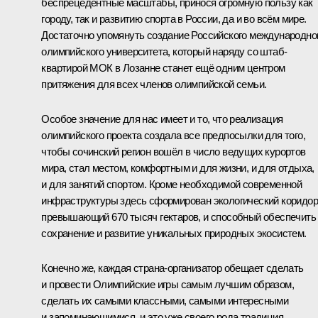
беспрецедентные масштабы, принося огромную пользу как
городу, так и развитию спорта в России, да и во всём мире.
Достаточно упомянуть создание Российского международно
олимпийского университета, который наряду со штаб-
квартирой МОК в Лозанне станет ещё одним центром
притяжения для всех членов олимпийской семьи.
Особое значение для нас имеет и то, что реализация
олимпийского проекта создала все предпосылки для того,
чтобы сочинский регион вошёл в число ведущих курортов
мира, стал местом, комфортным и для жизни, и для отдыха,
и для занятий спортом. Кроме необходимой современной
инфраструктуры здесь сформирован экологический коридор
превышающий 670 тысяч гектаров, и способный обеспечить
сохранение и развитие уникальных природных экосистем.
Конечно же, каждая страна-организатор обещает сделать
и провести Олимпийские игры самым лучшим образом,
сделать их самыми классными, самыми интересными
и запоминающимися, и это уже своего рода традиция.