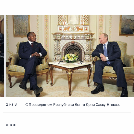
1 из 3
С Президентом Республики Конго Дени Сассу-Нгессо.
* * *