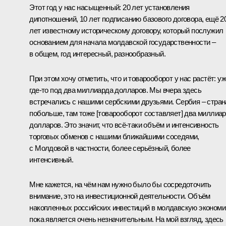
Этот год у нас насыщенный: 20 лет установления
дипотношений, 10 лет подписанию базового договора, ещё 2
лет известному историческому договору, который послужил
основанием для начала молдавской государственности –
в общем, год интересный, разнообразный.
При этом хочу отметить, что и товарооборот у нас растёт: у
где‑то под два миллиарда долларов. Мы вчера здесь
встречались с нашими сербскими друзьями. Сербия – стран
побольше, там тоже [товарооборот составляет] два миллиа
долларов. Это значит, что всё‑таки объём и интенсивность
торговых обменов с нашими ближайшими соседями,
с Молдовой в частности, более серьёзный, более
интенсивный.
Мне кажется, на чём нам нужно было бы сосредоточить
внимание, это на инвестиционной деятельности. Объём
накопленных российских инвестиций в молдавскую экономи
пока является очень незначительным. На мой взгляд, здесь