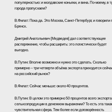
популярностью: и молдавские коньяки, и вина. По‑моему, в т
города пропускаем?
В.Филат:
Пока да. Это Москва, Санкт-Петербург, и говорили 
Брянск.
Дмитрий Анатольевич [Медведев] дал соответствующее
распоряжение, чтобы расширить: это логистически будет
выгодно.
В.Путин:
Вполне возможно и нужно это сделать. Сколько
примерно – три четверти объёма экспорта приходится сейча
на российский рынок?
В.Филат:
Сейчас меньше: около 40 процентов.
В.Путин:
В целом это примерно 50 процентов всего экспорта
сельхозпродукции в денежном выражении? То есть эта така
чувствительная сфера. Тем более если договорённость