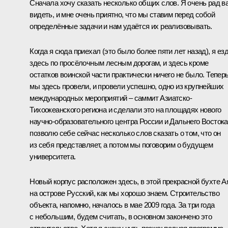
Сначала хочу сказать несколько общих слов. Я очень рад в
видеть, и мне очень приятно, что мы ставим перед собой
определённые задачи и нам удаётся их реализовывать.
Когда я сюда приехал (это было более пяти лет назад), я ез
здесь по просёлочным лесным дорогам, и здесь кроме
остатков воинской части практически ничего не было. Тепер
мы здесь провели, и провели успешно, одно из крупнейших
международных мероприятий – саммит Азиатско-
Тихоокеанского региона и сделали это на площадях нового
научно-образовательного центра России и Дальнего Востока
позволю себе сейчас несколько слов сказать о том, что он
из себя представляет, а потом мы поговорим о будущем
университета.
Новый корпус расположен здесь, в этой прекрасной бухте А
на острове Русский, как мы хорошо знаем. Строительство
объекта, напомню, началось в мае 2009 года. За три года
с небольшим, будем считать, в основном закончено это