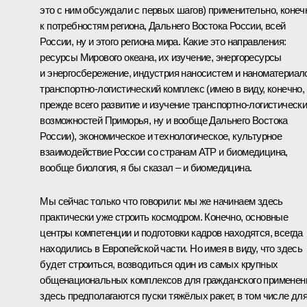
это с ним обсуждали с первых шагов) применительно, конеч
к потребностям региона, Дальнего Востока России, всей
России, ну и этого региона мира. Какие это направления:
ресурсы Мирового океана, их изучение, энергоресурсы
и энергосбережение, индустрия наносистем и наноматериал
транспортно-логистический комплекс (имею в виду, конечно,
прежде всего развитие и изучение транспортно-логистическ
возможностей Приморья, ну и вообще Дальнего Востока
России), экономическое и технологическое, культурное
взаимодействие России со странам АТР и биомедицина,
вообще биология, я бы сказал – и биомедицина.
Мы сейчас только что говорили: мы же начинаем здесь
практически уже строить космодром. Конечно, основные
центры компетенции и подготовки кадров находятся, всегда
находились в Европейской части. Но имея в виду, что здесь
будет строиться, возводиться один из самых крупных
общенациональных комплексов для гражданского применен
здесь предполагаются пуски тяжёлых ракет, в том числе дл