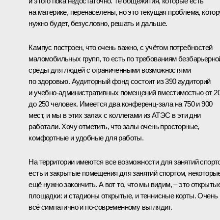
и этого пока недостаточно. Те общежития, которые есть
на материке, перенаселены, но это текущая проблема, кото
нужно будет, безусловно, решать и дальше.
Кампус построен, что очень важно, с учётом потребностей
маломобильных групп, то есть по требованиям безбарьерно
среды для людей с ограниченными возможностями
по здоровью. Аудиторный фонд состоит из 390 аудиторий
и учебно-административных помещений вместимостью от 2
до 250 человек. Имеется два конференц-зала на 750 и 900
мест, и мы в этих залах с коллегами из АТЭС в эти дни
работали. Хочу отметить, что залы очень просторные,
комфортные и удобные для работы.
На территории имеются все возможности для занятий спорт
есть и закрытые помещения для занятий спортом, некоторы
ещё нужно закончить. А вот то, что мы видим, – это открыты
площадки: и стадионы открытые, и теннисные корты. Очень
всё симпатично и по‑современному выглядит.