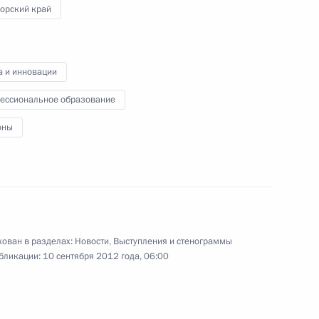
орский край
а и инновации
ик
ессиональное образование
ным канцлером ФРГ Ангелой
оны
восточного федерального
9
ован в разделах:
Новости
,
Выступления и стенограммы
льного университета
бликации:
10 сентября 2012 года, 06:00