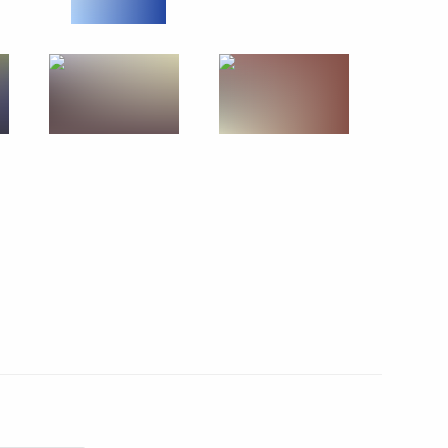
ности деятельности
риятных условий ведения
и
а ратификацию Конвенцию
зийского экономического
т по реализации
в интересах детей на 2012–