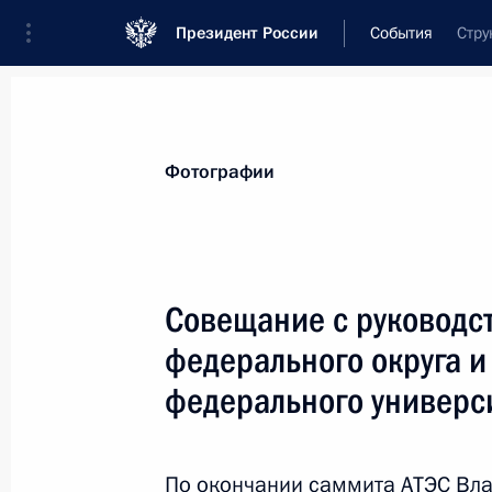
Президент России
События
Стру
Президент
Администрация
Государст
Новости
Стенограммы
Поездки
Те
Фотографии
Показа
Совещание с руководс
федерального округа и
Указ о мерах по защите интересов
российскими юридическими лицам
федерального универс
деятельности
11 сентября 2012 года, 16:00
По окончании саммита АТЭС Вл