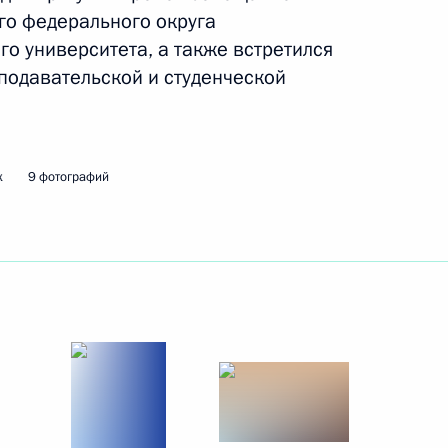
го федерального округа
о университета, а также встретился
м Республики Беларусь
подавательской и студенческой
к
9 фотографий
нём рождения
ми Паралимпийских игр
16
7м