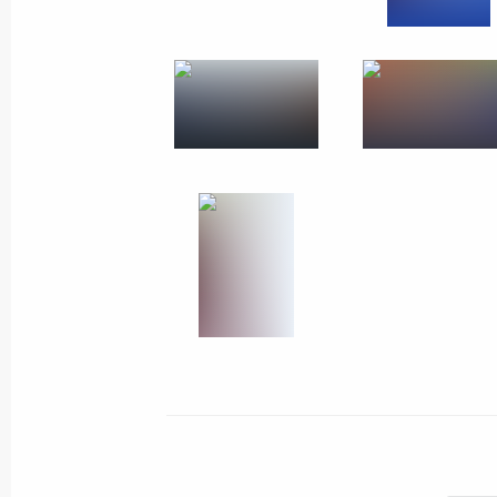
Подписан Указ об оценке эффектив
руководителей по созданию благоп
предпринимательской деятельност
11 сентября 2012 года, 10:30
Владимир Путин внёс в Госдуму н
о привилегиях и иммунитетах Евра
сообщества
11 сентября 2012 года, 10:15
Образован Координационный сове
Национальной стратегии действий 