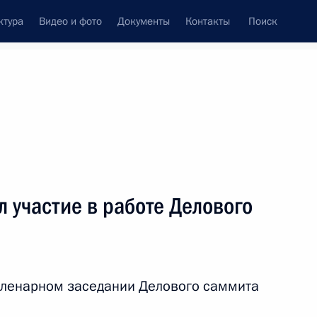
ктура
Видео и фото
Документы
Контакты
Поиск
венный Совет
Совет Безопасности
Комиссии и советы
леграммы
Сведения о Президенте
сентябрь, 2012
ть следующие материалы
 участие в работе Делового
ланда Йинглак Чинават
3
пленарном заседании Делового саммита