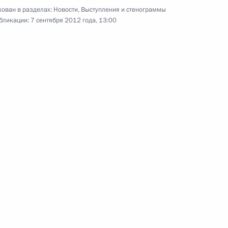
ован в разделах:
Новости
,
Выступления и стенограммы
1
53м
бликации:
7 сентября 2012 года, 13:00
асть, Ново-Огарёво
22
ическом проекте «Полёт
7
4м
 автономный округ, орнитологическая