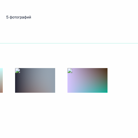
ады Стивеном Харпером
3
5 фотографий
 Корея Ли Мён Баком
1
той Умалой
2
работе Делового саммита
5
27м