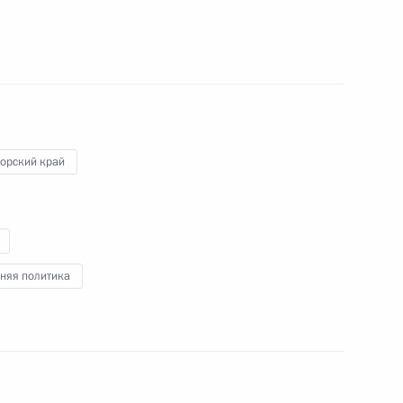
руней-Даруссалам Хассаналом
1
орский край
й Народной Республики Ху
2
няя политика