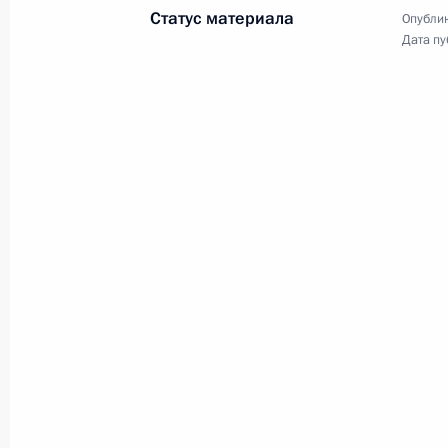
Статус материала
Опублик
Интервью телеканалу Russia Today
Дата пу
6 сентября 2012 года, 12:00
Московская обл
Рабочая поездка в Приморье
6 сентября 2012 года, 06:00
Владивосток
Президент принял участие в эколог
надежды»
6 сентября 2012 года, 00:30
Ямало-Ненецкий
станция «Кушеват»