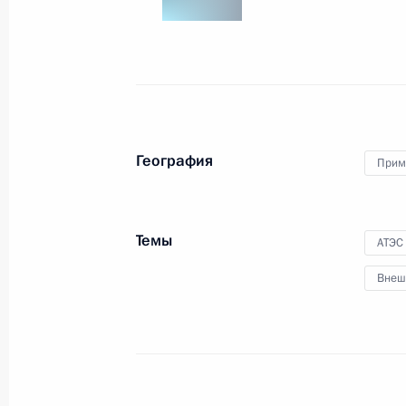
АТЭС
7 сентября 2012 года, 13:00
Владивосток
Встреча с Султаном государства Б
Болкиахом
География
Прим
7 сентября 2012 года, 11:30
Владивосток
Темы
АТЭС
Встреча с Председателем Китайско
Внеш
Цзиньтао
7 сентября 2012 года, 10:30
Владивосток
6 сентября 2012 года, четверг