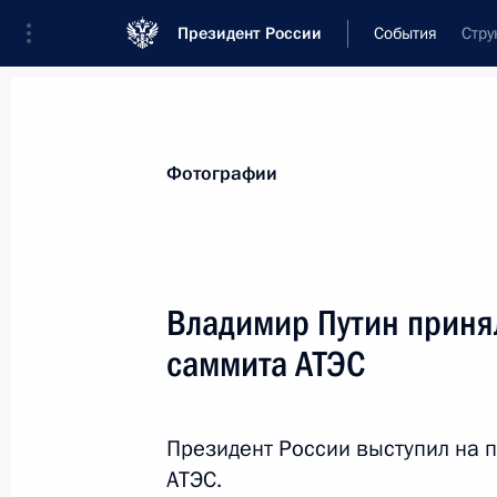
Президент России
События
Стру
Президент
Администрация
Государст
Новости
Стенограммы
Поездки
Те
Фотографии
Показа
Владимир Путин принял
саммита АТЭС
Встреча с Премьер-министром Таи
8 сентября 2012 года, 06:50
Владивосток
Президент России выступил на 
АТЭС.