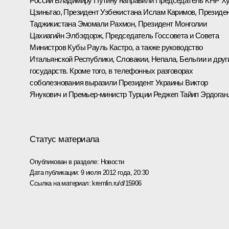
России Владимиру Путину направили Председатель КНР
Х
Цзиньтао
, Президент Узбекистана
Ислам Каримов
, Президе
Таджикистана
Эмомали Рахмон
, Президент Монголии
Цахиагийн Элбэгдорж
, Председатель Госсовета и Совета
Министров Кубы
Рауль Кастро
, а также руководство
Итальянской Республики, Словакии, Непала, Бельгии и друг
государств. Кроме того, в телефонных разговорах
соболезнования выразили Президент Украины
Виктор
Янукович
и Премьер-министр Турции
Реджеп Тайип Эрдоган
Статус материала
Опубликован в разделе:
Новости
Дата публикации:
9 июля 2012 года, 20:30
Ссылка на материал:
kremlin.ru/d/15906