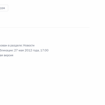
тура
 Сербии Томиславом
4
ован в разделе:
Новости
бликации:
27 мая 2012 года, 17:00
ая версия
раины Николаем Азаровым
3
съезде Всероссийской
8
11м
ия»