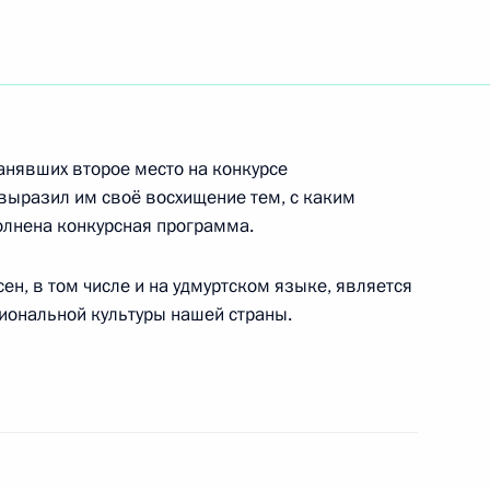
Совета Федерации
3
ь, Ново-Огарёво
анявших второе место на конкурсе
выразил им своё восхищение тем, с каким
 пограничника личный состав
олнена конкурсная программа.
ФСБ России
ен, в том числе и на удмуртском языке, является
иональной культуры нашей страны.
овских бабушек» с успешным
дение»