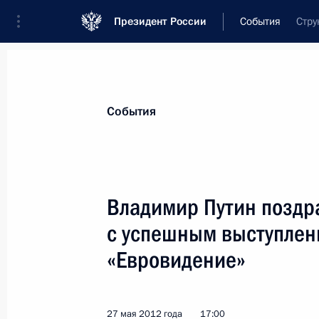
Президент России
События
Стру
Президент
Администрация
Государст
Новости
Стенограммы
Поездки
Те
События
Показа
Владимир Путин поздр
с успешным выступлен
В Санкт-Петербурге состоится встр
Россия – Европейский союз
«Евровидение»
28 мая 2012 года, 14:00
27 мая 2012 года
17:00