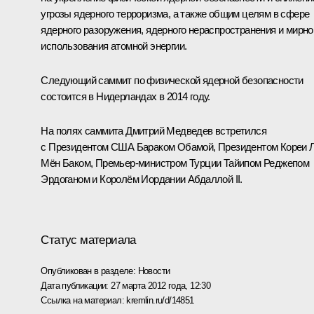
угрозы ядерного терроризма, а также общим целям в сфере
ядерного разоружения, ядерного нераспространения и мирно
использования атомной энергии.
Следующий саммит по физической ядерной безопасности
состоится в Нидерландах в 2014 году.
На полях саммита Дмитрий Медведев встретился
с Президентом США
Бараком Обамой
, Президентом Кореи
Мён Баком
, Премьер-министром Турции
Тайипом Реджепом
Эрдоганом
и Королём Иордании
Абдаллой II
.
Статус материала
Опубликован в разделе:
Новости
Дата публикации:
27 марта 2012 года, 12:30
Ссылка на материал:
kremlin.ru/d/14851