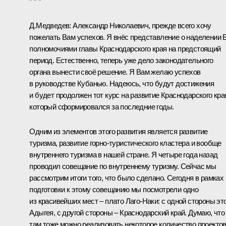
* * *
Д.Медведев:
Александр Николаевич, прежде всего хочу
пожелать Вам успехов. Я внёс представление о наделении 
полномочиями главы Краснодарского края на предстоящий
период. Естественно, теперь уже дело законодательного
органа вынести своё решение. Я Вам желаю успехов
в руководстве Кубанью. Надеюсь, что будут достижения
и будет продолжен тот курс на развитие Краснодарского кра
который сформировался за последние годы.
Одним из элементов этого развития является развитие
туризма, развитие горно-туристического кластера и вообще
внутреннего туризма в нашей стране. Я четыре года назад
проводил совещание по внутреннему туризму. Сейчас мы
рассмотрим итоги того, что было сделано. Сегодня в рамках
подготовки к этому совещанию мы посмотрели одно
из красивейших мест – плато Лаго-Наки: с одной стороны эт
Адыгея, с другой стороны – Краснодарский край. Думаю, что
там тоже можно реализовать некоторое количество проектов