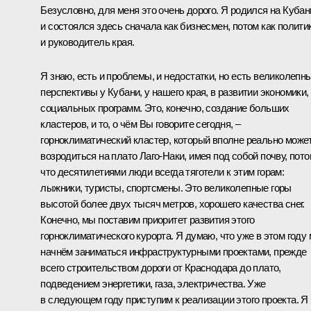
Безусловно, для меня это очень дорого. Я родился на Кубан
и состоялся здесь сначала как бизнесмен, потом как полити
и руководитель края.
Я знаю, есть и проблемы, и недостатки, но есть великолепн
перспективы у Кубани, у нашего края, в развитии экономики,
социальных программ. Это, конечно, создание больших
кластеров, и то, о чём Вы говорите сегодня, –
горноклиматический кластер, который вполне реально може
возродиться на плато Лаго-Наки, имея под собой почву, пот
что десятилетиями люди всегда тяготели к этим горам:
лыжники, туристы, спортсмены. Это великолепные горы
высотой более двух тысяч метров, хорошего качества снег.
Конечно, мы поставим приоритет развития этого
горноклиматического курорта. Я думаю, что уже в этом году
начнём заниматься инфраструктурными проектами, прежде
всего строительством дороги от Краснодара до плато,
подведением энергетики, газа, электричества. Уже
в следующем году приступим к реализации этого проекта. Я