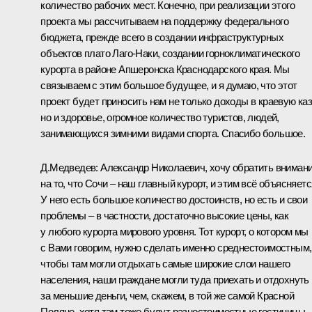
количество рабочих мест. Конечно, при реализации этого
проекта мы рассчитываем на поддержку федерального
бюджета, прежде всего в создании инфраструктурных
объектов плато Лаго-Наки, создании горноклиматического
курорта в районе Апшеронска Краснодарского края. Мы
связываем с этим большое будущее, и я думаю, что этот
проект будет приносить нам не только доходы в краевую каз
но и здоровье, огромное количество туристов, людей,
занимающихся зимними видами спорта. Спасибо большое.
Д.Медведев:
Александр Николаевич, хочу обратить вниман
на то, что Сочи – наш главный курорт, и этим всё объясняетс
У него есть большое количество достоинств, но есть и свои
проблемы – в частности, достаточно высокие цены, как
у любого курорта мирового уровня. Тот курорт, о котором мы
с Вами говорим, нужно сделать именно среднестоимостным,
чтобы там могли отдыхать самые широкие слои нашего
населения, наши граждане могли туда приехать и отдохнуть
за меньшие деньги, чем, скажем, в той же самой Красной
Поляне, хотя там тоже будут разностоимостные гостиницы,