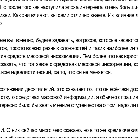
Но после того как наступила эпоха интернета, очень больши
зни. Как они влияют, вы сами отлично знаете. Их влияние 
о.
ые вы, конечно, будете задавать, вопросов, которые касают
ов, просто всяких разных сложностей и таких наиболее инте
ия средств массовой информации. Тем более что как юрист 
у сказать, что тот закон о средствах массовой информации, 
шком идеалистический, за то, что он не меняется.
протяжении десятилетий, это означает то, что он всё‑таки до
льству о средствах массовой информации, я обычно спрашив
нтересно было бы знать мнение студенчества о том, надо ли
И. О них сейчас много чего сказано, но в то же время очеви