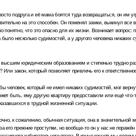
осто подруга и её мама боятся туда возвращаться, он им угр
твительно на это способен. Он поменял замки, выкинул все 
о понятно, что это опасно для их жизни. Возникает вопрос: 
а было несколько судимостей, а у другого человека никаких
высшим юридическим образованием и степенью трудно разоб
? Или закон, который позволяет привлечь его к ответственно
обы человек, который не имел никаких судимостей, мог верну
может быть, ему другую квартиру предоставили или ещё что‑
оказавшихся в трудной жизненной ситуации.
точно, к сожалению, обычная ситуация, она в значительной м
за его прежние проступки, но вообще‑то он у нас не поражён
и пассивного избирательного права. В конце концов мы долж