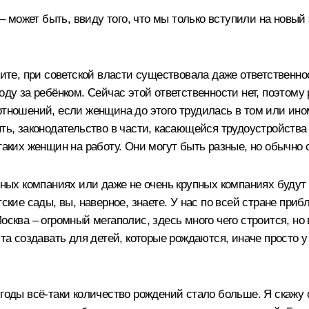
т – может быть, ввиду того, что мы только вступили на новы
ните, при советской власти существовала даже ответственнос
оду за ребёнком. Сейчас этой ответственности нет, поэтому
тношений, если женщина до этого трудилась в том или ином 
ыть, законодательство в части, касающейся трудоустройств
 таких женщин на работу. Они могут быть разные, но обычно
упных компаниях или даже не очень крупных компаниях будут
ские сады, вы, наверное, знаете. У нас по всей стране приб
Москва – огромный мегаполис, здесь много чего строится, н
ста создавать для детей, которые рождаются, иначе просто 
годы всё‑таки количество рождений стало больше. Я скажу от