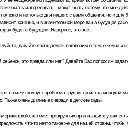
, я её неоднократно поднимал во время встреч со своими ко
й теме был заинтересован, – может быть, потому что мне дей
 полезно и не только для нашего с вами общения, но и для б
ависит, конечно, и в значительной мере ваша будущая работ
торая будет в будущем. Наверное, это всё.
луйста, давайте пообщаемся, поговорим о том, о чём мы не
й ребенок, это правда или нет? Давайте Вас попросим задат
онкретно меня волнует проблема трудоустройства молодой ма
о. Также очень длинные очереди в детские сады.
американской системе: при крупных организациях у них ес
предложить что‑то нечто такое же для нашей страны, чтобы