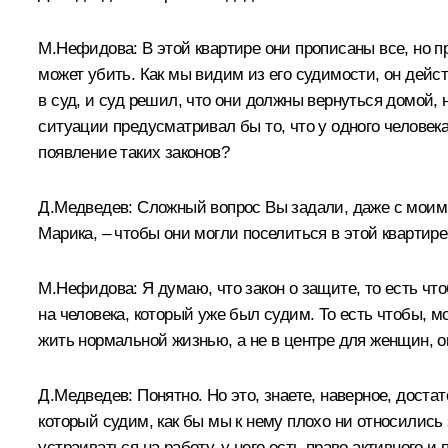
М.Нефидова
:
В этой квартире они прописаны все, но пр
может убить. Как мы видим из его судимости, он дейс
в суд, и суд решил, что они должны вернуться домой, н
ситуации предусматривал бы то, что у одного человек
появление таких законов?
Д.Медведев:
Сложный вопрос Вы задали, даже с моим 
Марика, – чтобы они могли поселиться в этой квартире
М.Нефидова
:
Я думаю, что закон о защите, то есть чт
на человека, который уже был судим. То есть чтобы, 
жить нормальной жизнью, а не в центре для женщин, 
Д.Медведев:
Понятно. Но это, знаете, наверное, доста
который судим, как бы мы к нему плохо ни относились 
устраиваться на работу, у него есть право активного 