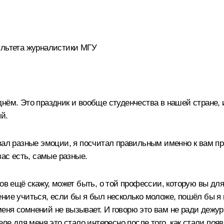
ультета журналистики МГУ
ём. Это праздник и вообще студенчества в нашей стране, и,
й.
вал разные эмоции, я посчитал правильным именно к вам пр
вас есть, самые разные.
лов ещё скажу, может быть, о той профессии, которую вы дл
ие учиться, если бы я был несколько моложе, пошёл бы я на
ня сомнений не вызывает. И говорю это вам не ради дежурн
еле для меня это стало интересно после того, как стали по