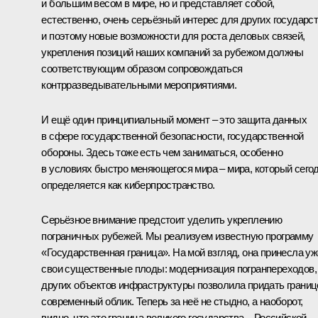
и большим весом в мире, но и представляет собой,
естественно, очень серьёзный интерес для других государст
и поэтому новые возможности для роста деловых связей,
укрепления позиций наших компаний за рубежом должны
соответствующим образом сопровождаться
контрразведывательными мероприятиями.
И ещё один принципиальный момент – это защита данных
в сфере государственной безопасности, государственной
обороны. Здесь тоже есть чем заниматься, особенно
в условиях быстро меняющегося мира – мира, который сего
определяется как киберпространство.
Серьёзное внимание предстоит уделить укреплению
пограничных рубежей. Мы реализуем известную программу
«Государственная граница». На мой взгляд, она принесла уж
свои существенные плоды: модернизация погранпереходов,
других объектов инфраструктуры позволила придать границ
современный облик. Теперь за неё не стыдно, а наоборот,
видно, что это граница великого государства – Российской