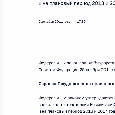
и на плановый период 2013 и 20
Внесены изменения в закон о пожа
уточняющие понятие «добровольна
2 декабря 2011 года
17:30
3 декабря 2011 года, 14:15
Перечень поручений по итогам вые
Общественного комитета сторонни
Федеральный закон принят Государств
3 декабря 2011 года, 13:30
Советом Федерации 25 ноября 2011 г
Справка Государственно-правового
Подписан закон, определяющий по
на наркотические средства или пс
Федеральным законом утверждаются 
3 декабря 2011 года, 13:15
социального страхования Российской 
и на плановый период 2013 и 2014 го