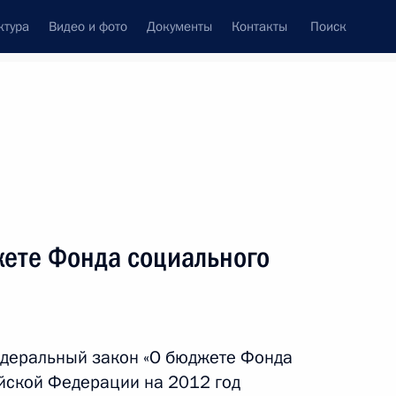
ктура
Видео и фото
Документы
Контакты
Поиск
венный Совет
Совет Безопасности
Комиссии и советы
леграммы
Сведения о Президенте
декабрь, 2011
ть следующие материалы
жете Фонда социального
 повышение эффективности
м ребёнка
деральный закон «О бюджете Фонда
йской Федерации на 2012 год