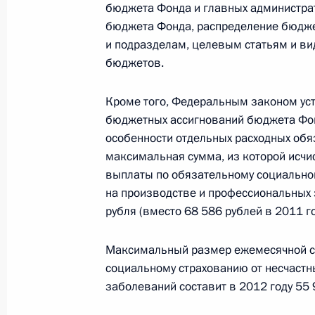
бюджета Фонда и главных администра
бюджета Фонда, распределение бюдже
Внесены изменения в закон о соци
и подразделам, целевым статьям и ви
пострадавших от катастрофы на Ч
бюджетов.
3 декабря 2011 года, 11:10
Кроме того, Федеральным законом ус
бюджетных ассигнований бюджета Фон
особенности отдельных расходных обя
Внесены изменения в закон «О нед
максимальная сумма, из которой исчи
3 декабря 2011 года, 11:00
выплаты по обязательному социальном
на производстве и профессиональных 
рубля (вместо 68 586 рублей в 2011 го
Подписан закон, направленный на
объектов использования атомной 
Максимальный размер ежемесячной с
социальному страхованию от несчастн
3 декабря 2011 года, 10:50
заболеваний составит в 2012 году 55 