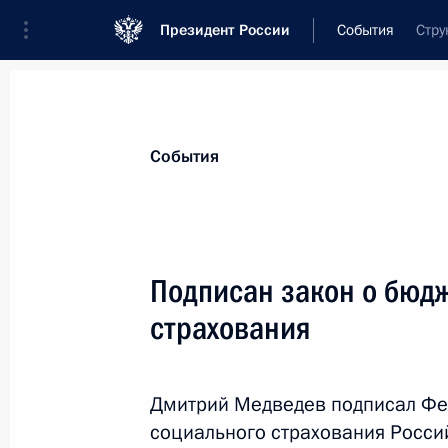
Президент России
События
Стру
Президент
Администрация
Государст
Новости
Стенограммы
Поездки
Те
События
Показа
Подписан закон о бюд
страхования
Подписан закон, направленный на
работы уполномоченного по права
3 декабря 2011 года, 15:00
Дмитрий Медведев подписал Фе
социального страхования Росси