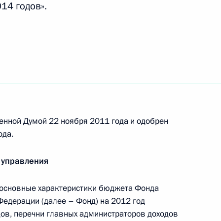
14 годов».
рной безопасности,
я пожарная охрана»
здного заседания
ков
енной Думой 22 ноября 2011 года и одобрен
ода.
 управления
рядок выписки рецептов
ихотропные вещества
основные характеристики бюджета Фонда
Федерации (далее – Фонд) на 2012 год
дов, перечни главных администраторов доходов