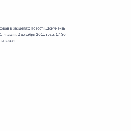
тариф страхового взноса
ахование неработающего
ован в разделах:
Новости
,
Документы
бликации:
2 декабря 2011 года, 17:30
ая версия
льного фонда обязательного
бых экономических зонах