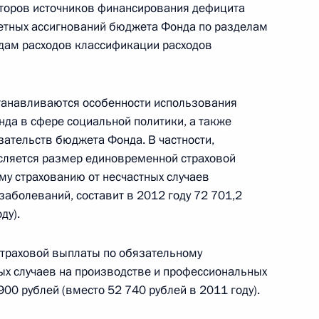
торов источников финансирования дефицита
тных ассигнований бюджета Фонда по разделам
альной защите граждан,
дам расходов классификации расходов
ернобыльской АЭС
танавливаются особенности использования
да в сфере социальной политики, а также
зательств бюджета Фонда. В частности,
рах»
сляется размер единовременной страховой
у страхованию от несчастных случаев
заболеваний, составит в 2012 году 72 701,2
ду).
 повышение безопасности
энергии
траховой выплаты по обязательному
ых случаев на производстве и профессиональных
900 рублей (вместо 52 740 рублей в 2011 году).