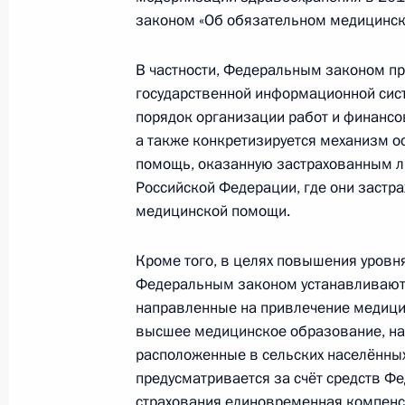
законом «Об обязательном медицинск
Внесены изменения в закон «О нед
В частности, Федеральным законом п
3 декабря 2011 года, 11:00
государственной информационной сис
порядок организации работ и финансо
а также конкретизируется механизм 
Подписан закон, направленный на
помощь, оказанную застрахованным л
объектов использования атомной 
Российской Федерации, где они застра
медицинской помощи.
3 декабря 2011 года, 10:50
Кроме того, в целях повышения уровн
Федеральным законом устанавливают
Внесено изменение в закон о госу
направленные на привлечение медицин
3 декабря 2011 года, 10:40
высшее медицинское образование, на
расположенные в сельских населённых 
предусматривается за счёт средств Ф
страхования единовременная компенс