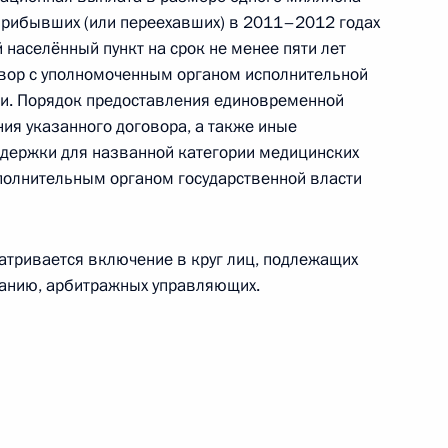
соглашение о сотрудничестве
прибывших (или переехавших) в 2011–2012 годах
ом море
 населённый пункт на срок не менее пяти лет
вор с уполномоченным органом исполнительной
ии. Порядок предоставления единовременной
я указанного договора, а также иные
держки для названной категории медицинских
нвенции о предотвращении
олнительным органом государственной власти
тривается включение в круг лиц, подлежащих
анию, арбитражных управляющих.
тариф страхового взноса
ахование неработающего