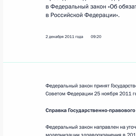
в Федеральный закон «Об обяз
Перечень поручений по итогам вые
в Российской Федерации».
Общественного комитета сторонни
3 декабря 2011 года, 13:30
2 декабря 2011 года
09:20
Подписан закон, определяющий по
на наркотические средства или пс
3 декабря 2011 года, 13:15
Федеральный закон принят Государств
Советом Федерации 25 ноября 2011 г
Внесены изменения в закон о соци
Справка Государственно-правового
пострадавших от катастрофы на Ч
3 декабря 2011 года, 11:10
Федеральный закон направлен на уто
модернизации здравоохранения в 20