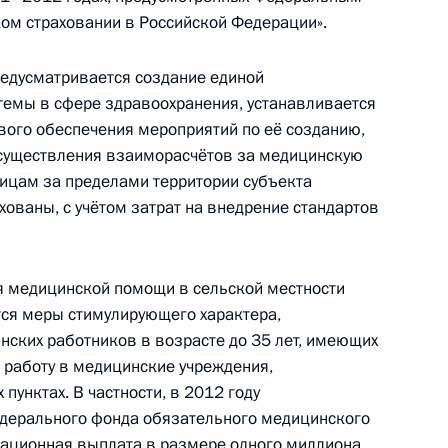
ом страховании в Российской Федерации».
рах»
редусматривается создание единой
темы в сфере здравоохранения, устанавливается
вого обеспечения мероприятий по её созданию,
осуществления взаиморасчётов за медицинскую
 повышение безопасности
ицам за пределами территории субъекта
энергии
хованы, с учётом затрат на внедрение стандартов
я медицинской помощи в сельской местности
ся меры стимулирующего характера,
дарственной границе России
ских работников в возрасте до 35 лет, имеющих
 работу в медицинские учреждения,
пунктах. В частности, в 2012 году
едерального фонда обязательного медицинского
ационная выплата в размере одного миллиона