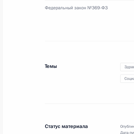
Федеральный закон №369-ФЗ
Подписан закон о бюджете Федера
медицинского страхования
3 декабря 2011 года, 10:00
Внесены изменения в закон об осо
Темы
Здра
3 декабря 2011 года, 09:45
Соци
2 декабря 2011 года, пятница
Внесены изменения в Семейный ко
2 декабря 2011 года, 19:30
Статус материала
Опублик
Дата пу