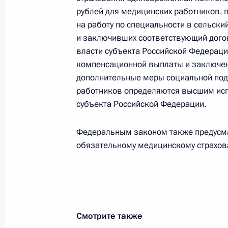
Подписан закон, ратифицирующий 
рублей для медицинских работников, 
в сфере безопасности на Каспийск
на работу по специальности в сельский
3 декабря 2011 года, 10:30
и заключивших соответствующий дого
власти субъекта Российской Федерац
компенсационной выплаты и заключени
дополнительные меры социальной под
Подписан закон о ратификации Ко
работников определяются высшим исп
крупных промышленный аварий
субъекта Российской Федерации.
3 декабря 2011 года, 10:20
Федеральным законом также предусма
обязательному медицинскому страхов
Подписан закон, устанавливающий 
на обязательное медицинское стр
населения
3 декабря 2011 года, 10:10
Смотрите также