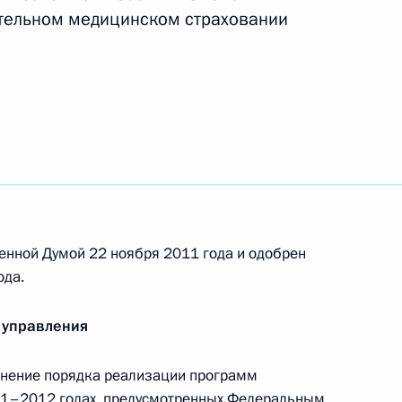
ательном медицинском страховании
здного заседания
ков
рядок выписки рецептов
ихотропные вещества
енной Думой 22 ноября 2011 года и одобрен
ода.
альной защите граждан,
 управления
ернобыльской АЭС
чнение порядка реализации программ
11–2012 годах, предусмотренных Федеральным