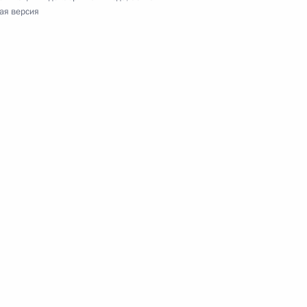
ая версия
ии государственного
нка
док исчисления и индексации
 обязательствам
нного фонда