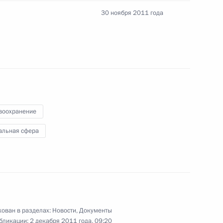
30 ноября 2011 года
льного фонда обязательного
бых экономических зонах
воохранение
альная сфера
декс
ован в разделах:
Новости
,
Документы
бликации:
2 декабря 2011 года, 09:20