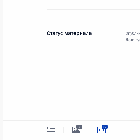
Внесены изменения в Воздушный к
24 ноября 2011 года, 11:05
Статус материала
Опублик
Дата пу
В Трудовой кодекс внесены измене
на совершенствование порядка ра
трудовых споров
24 ноября 2011 года, 11:00
В закон о закрытом администрати
образовании внесены изменения и
7
7м
24 ноября 2011 года, 10:30