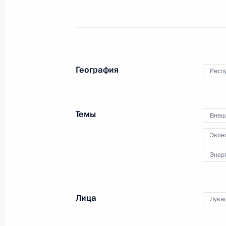
24 ноября 2011 года, 18:45
Петрозаводск
Беседа с Андреем Нелидовым и Ал
24 ноября 2011 года, 18:30
Петрозаводск
География
Респ
Встреча с журналистами Северо-За
Темы
Внеш
24 ноября 2011 года, 18:00
Петрозаводск
Экон
Энер
Встреча с работниками дошкольног
учреждений культуры и библиотека
Лица
Лука
24 ноября 2011 года, 15:30
Петрозаводск