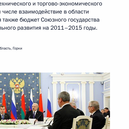
ехнического и торгово-экономического
ом числе взаимодействие в области
я также бюджет Союзного государства
ого федерального округа
льного развития на 2011–2015 годы.
:
9
сть, Горки
бласть, Горки
 Василия Алексеева
ого Совета Союзного
7
7м