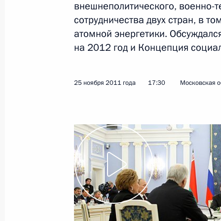
внешнеполитического, военно-т
сотрудничества двух стран, в т
26 ноября 2011 года, суббота
атомной энергетики. Обсуждалс
Встреча с журналистами Центральн
на 2012 год и Концепция социа
26 ноября 2011 года, 16:00
Московская обла
25 ноября 2011 года
17:30
Московская о
Соболезнования родным и близким
26 ноября 2011 года, 15:00
25 ноября 2011 года, пятница
Заседание Высшего Государственн
государства