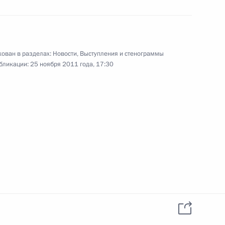
одекс Российской Федерации
ован в разделах:
Новости
,
Выступления и стенограммы
бликации:
25 ноября 2011 года, 17:30
ния, направленные
ссмотрения коллективных
вно-территориальном
 дополнения