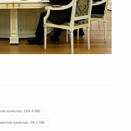
сть, Горки
частницами Форума женщин
:
8
сть, Горки
правленных на решение
возможностями
кое качество,
164.4 МБ
13
артное качество,
39.1 МБ