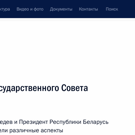
ктура
Видео и фото
Документы
Контакты
Поиск
венный Совет
Совет Безопасности
Комиссии и советы
леграммы
Сведения о Президенте
ноябрь, 2011
ть следующие материалы
сударственного Совета
6
едев и Президент Республики Беларусь
ели различные аспекты