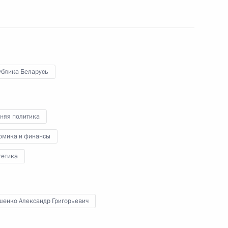
ексеем Миллером
2
ублика Беларусь
падного федерального округа
5
42м
няя политика
омика и финансы
гетика
о образования, детских
4
14м
рями
шенко Александр Григорьевич