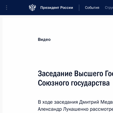
Президент России
События
Стру
Президент
Администрация
Государст
Новости
Стенограммы
Поездки
Те
Видео
Показа
Заседание Высшего Го
Союзного государства
27 ноября 2011 года, воскресенье
Съезд партии «Единая Россия»
В ходе заседания Дмитрий Медв
27 ноября 2011 года, 17:00
Москва
Александр Лукашенко рассмотр