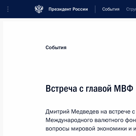
Президент России
События
Стру
Президент
Администрация
Государст
Новости
Стенограммы
Поездки
Те
События
Показа
Встреча с главой МВФ
Открытие газопровода «Северный 
Дмитрий Медведев на встрече с
8 ноября 2011 года, 15:50
Любмин
Международного валютного фонд
вопросы мировой экономики и и