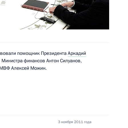
оект закона об изменениях
ыезда из Российской
ствовали помощник Президента
Аркадий
 Министра финансов Антон Силуанов,
 Федерацию»
в МВФ Алексей Можин.
иальной защите инвалидов
3 ноября 2011 года