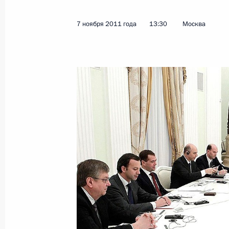
Встреча с Федеральным президент
Вульфом
7 ноября 2011 года
13:30
Москва
8 ноября 2011 года, 14:00
Берлин
Указ о награждении орденом Мужес
8 ноября 2011 года, 09:25
Кадровые изменения в Вооружённы
8 ноября 2011 года, 09:10
Перечень поручений по итогам вст
МВД