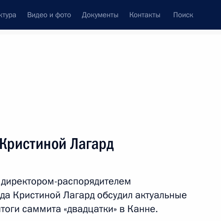
ктура
Видео и фото
Документы
Контакты
Поиск
венный Совет
Совет Безопасности
Комиссии и советы
леграммы
Сведения о Президенте
ноябрь, 2011
ть следующие материалы
 Кристиной Лагард
поток»
3
5м
 директором-распорядителем
а Кристиной Лагард обсудил актуальные
тоги саммита «двадцатки» в Канне.