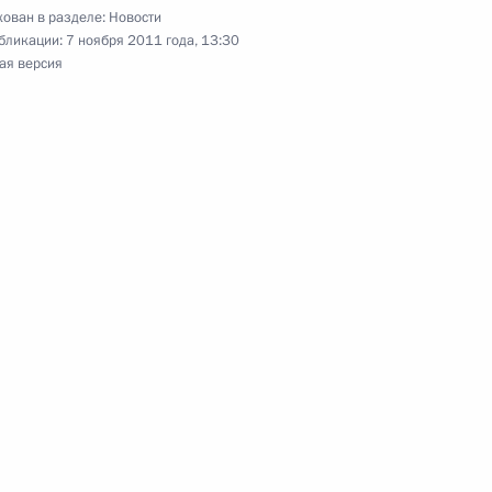
ован в разделе:
Новости
нежном довольствии
бликации:
7 ноября 2011 года, 13:30
ая версия
Лагард
1
чественной войны
7
8м
сточающий ответственность