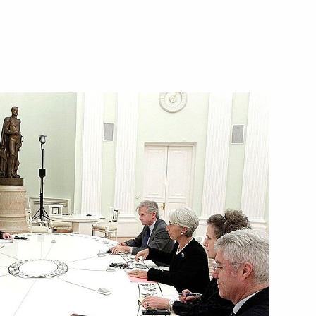
ом Германии Кристианом
7
тва Гаруна Курбанова
х Силах
речи с руководящим составом