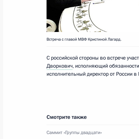
8 ноября 2011 года, 09:00
7 ноября 2011 года, понедельник
Встреча с главой МВФ Кристиной Лагард.
В Государственную Думу внесён пр
в Федеральный закон «О порядке в
С российской стороны во встрече уча
Дворкович
, исполняющий обязанности
Федерации и въезда в Российскую
исполнительный директор от России 
7 ноября 2011 года, 20:00
Внесены изменения в закон о соц
7 ноября 2011 года, 17:00
Смотрите также
Саммит «Группы двадцати»