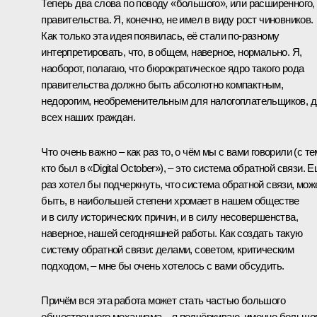
Теперь два слова по поводу «большого», или расширенного,
правительства. Я, конечно, не имел в виду рост чиновников.
Как только эта идея появилась, её стали по‑разному
интерпретировать, что, в общем, наверное, нормально. Я,
наоборот, полагаю, что бюрократическое ядро такого рода
правительства должно быть абсолютно компактным,
недорогим, необременительным для налогоплательщиков, 
всех наших граждан.
Что очень важно – как раз то, о чём мы с вами говорили (с те
кто был в «Digital October»), – это система обратной связи. 
раз хотел бы подчеркнуть, что система обратной связи, мож
быть, в наибольшей степени хромает в нашем обществе
и в силу исторических причин, и в силу несовершенства,
наверное, нашей сегодняшней работы. Как создать такую
систему обратной связи: делами, советом, критическим
подходом, – мне бы очень хотелось с вами обсудить.
Причём вся эта работа может стать частью большого
общественного механизма – я подчёркиваю, именно большо