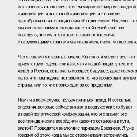
выстраивать отношения со всем миром: и с миром западной
цивилизации, и восточной цивилизации, и с нашими
партнёрами по интеграционным объединениям. Надеюсь, чт
мы сможем заниматься и дальше этой темой, ещё раз
повторяю, потому что от того, в каких отношениях
с окружающими странами мы находимся, очень многое завис
Что я ещё могу сказать вначале. Конечно, я уверен, все, кто
присутствуют здесь, считают, что у нашей нации, у тех, кто
живёт в России, есть очень хорошее будущее, даже несмот
на то, что нам подчас не нравится то, что происходит внутри
страны, или то, что происходит за её пределами.
Нам ни в коем случае нельзя пятиться назад. И основные
опасения, которые сейчас витают в воздухе: как это будет
в новой политической конфигурации, что это значит, это
всё‑таки движение вперёд или какая‑то остановка в пути,
застой? Проводятся аналогии с периодом Брежнева. Я уже
говорил об этом, когда мы со сторонниками встречались