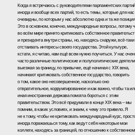
Когда я встречаюсь с руководителями парламентских партий
иногда и вообще всех партий, то есть темы, которые для нас
очевидны, по которым у нас абсолютно одна и та же позиция
Это в основном, конечно, международные вопросы, потому 
во всём мире принято критиковать собственное правительст
и президента внутри страны, но, находясь снаружи, всё‑таки
отстаивать интересы своего государства. Этой культуре,
кстати, я считаю, нам ещё всем нужно поучиться. У нас очен
часто различные политические и полуполитические деятели
выезжая за границу, по привычке, ещё начиная с XIX века,
начинают критиковать собственное государство, говорить
о том, какое оно несовершенное, насколько оно
отвратительное, коррумпированное и как важно, чтобы та ил
иная иностранная держава помогла бороться с этим
правительством. Это всё придумали в конце XIX века – мы
помним, в каких условиях, и знаем, к чему это привело. Я
не к тому, чтобы не критиковать международный курс, прост
иногда поражаешься тому, как ведут себя некоторые мои
коллеги, находясь за границей, по отношению к собственном