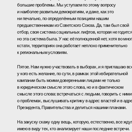
большие проблемы. Мы уступаем по этому вопросу
и наиболее развитым демократиям, и даже, как это
ни печально, по определённым позициям нашим
предшественникам из Советского Союза. Да, там был свой
отбор, своя система социальных лифтов, которая не годится
но эта система была. У нас её полноценной нет, хотя во мног
кстати, территориях она работает неплохо применительно
к региональным условиям.
Пятое. Нам нужно участвовать в выборах, и я приглашаю вс
у кого есть желание, по сути, в рамках этой избирательной
кампании быть моими доверенными лицами не только
в юридическом смысле этого слова, но и в фактическом
смысле этого слова: встречаться с людьми, говорить с ними
о проблемах, выслушивать критику в адрес властей и в адр
Президента, Правительства и делиться нашими планами.
На закуску скажу одну вещь, которую, естественно, все ждут
имею в виду тех, кто анализирует наши последние встречи.