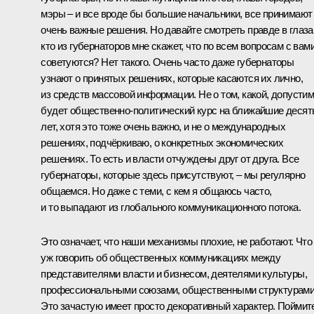
мэры – и все вроде бы большие начальники, все принимают
очень важные решения. Но давайте смотреть правде в глаза
кто из губернаторов мне скажет, что по всем вопросам с вам
советуются? Нет такого. Очень часто даже губернаторы
узнают о принятых решениях, которые касаются их лично,
из средств массовой информации. Не о том, какой, допустим
будет общественно-политический курс на ближайшие десят
лет, хотя это тоже очень важно, и не о международных
решениях, подчёркиваю, о конкретных экономических
решениях. То есть и власти отчуждены друг от друга. Все
губернаторы, которые здесь присутствуют, – мы регулярно
общаемся. Но даже с теми, с кем я общаюсь часто,
и то выпадают из глобального коммуникационного потока.
Это означает, что наши механизмы плохие, не работают. Что
уж говорить об общественных коммуникациях между
представителями власти и бизнесом, деятелями культуры,
профессиональными союзами, общественными структурам
Это зачастую имеет просто декоративный характер. Поймит