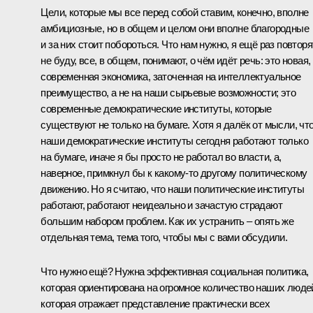
Цели, которые мы все перед собой ставим, конечно, вполне
амбициозные, но в общем и целом они вполне благородные
и за них стоит побороться. Что нам нужно, я ещё раз повторя
не буду, все, в общем, понимают, о чём идёт речь: это новая,
современная экономика, заточенная на интеллектуальное
преимущество, а не на наши сырьевые возможности; это
современные демократические институты, которые
существуют не только на бумаге. Хотя я далёк от мысли, чт
наши демократические институты сегодня работают только
на бумаге, иначе я бы просто не работал во власти, а,
наверное, примкнул бы к какому‑то другому политическому
движению. Но я считаю, что наши политические институты
работают, работают неидеально и зачастую страдают
большим набором проблем. Как их устранить – опять же
отдельная тема, тема того, чтобы мы с вами обсудили.
Что нужно ещё? Нужна эффективная социальная политика,
которая ориентирована на огромное количество наших люде
которая отражает представление практически всех