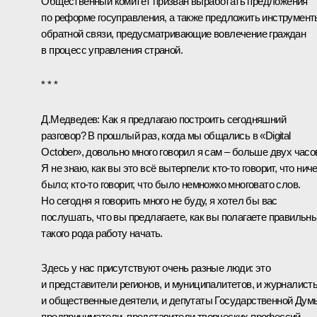
Общественный комитет призван выработать предложения
по реформе госуправления, а также предложить инструмент
обратной связи, предусматривающие вовлечение граждан
в процесс управления страной.
* * *
Д.Медведев:
Как я предлагаю построить сегодняшний
разговор? В прошлый раз, когда мы общались в «Digital
October», довольно много говорил я сам – больше двух часо
Я не знаю, как вы это всё вытерпели: кто‑то говорит, что ниче
было; кто‑то говорит, что было немножко многовато слов.
Но сегодня я говорить много не буду, я хотел бы вас
послушать, что вы предлагаете, как вы полагаете правильн
такого рода работу начать.
Здесь у нас присутствуют очень разные люди: это
и представители регионов, и муниципалитетов, и журналист
и общественные деятели, и депутаты Государственной Дум
предприниматели, представители творческих профессий,