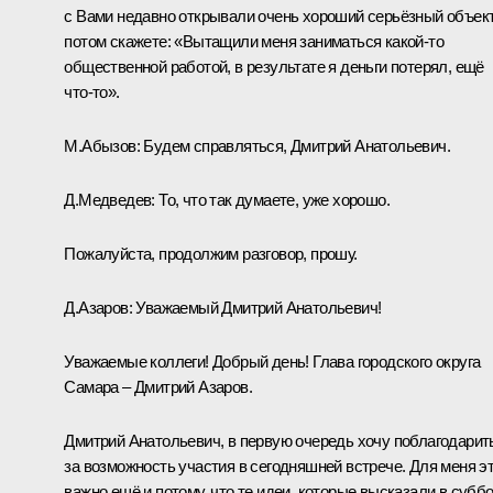
с Вами недавно открывали очень хороший серьёзный объект
потом скажете: «Вытащили меня заниматься какой‑то
общественной работой, в результате я деньги потерял, ещё
что‑то».
М.Абызов:
Будем справляться, Дмитрий Анатольевич.
Д.Медведев:
То, что так думаете, уже хорошо.
Пожалуйста, продолжим разговор, прошу.
Д.Азаров:
Уважаемый Дмитрий Анатольевич!
Уважаемые коллеги! Добрый день! Глава городского округа
Самара – Дмитрий Азаров.
Дмитрий Анатольевич, в первую очередь хочу поблагодарит
за возможность участия в сегодняшней встрече. Для меня э
важно ещё и потому, что те идеи, которые высказали в суббо