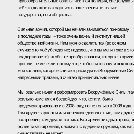
правоохранительные органы, честная полиция, спецслужбы
всё это должно находиться в поле зрения не только
государства, но и общества.
Сильная армия, которой мы начали заниматься по‑новому
в последние годы, – тоже очень важный институт нашей
общественной жизни. Нам нужно сделать так (во всяком
случае это моё убеждение; надеюсь, что вы меня тоже в эт
поддерживаете), чтобы те преобразования, которые в армии
прошли, не исчезли, потому что, чтобы ни говорили некотор
мои коллеги, которые считают расходы на Вооружённые Си
напрасными тратами, я считаю принципиально иначе.
Мы реально начали реформировать Вооружённые Силы, та
реально изменился боевой дух, что, кстати, было
продемонстрировано и в 2008 году, но не только в 2008 году.
Там другие зарплаты или денежное довольствие, там другое
настроение, там другая техника. Без армии ни одна страна, 
более такая огромная, сложная, с ядерным оружием, как наш
существовать не может.