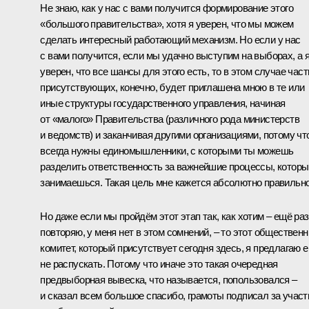
Не знаю, как у нас с вами получится формирование этого
«большого правительства», хотя я уверен, что мы можем
сделать интересный работающий механизм. Но если у нас
с вами получится, если мы удачно выступим на выборах, а 
уверен, что все шансы для этого есть, то в этом случае част
присутствующих, конечно, будет приглашена мною в те или
иные структуры государственного управления, начиная
от «малого» Правительства (различного рода министерств
и ведомств) и заканчивая другими организациями, потому чт
всегда нужны единомышленники, с которыми ты можешь
разделить ответственность за важнейшие процессы, котор
занимаешься. Такая цель мне кажется абсолютно правильно
Но даже если мы пройдём этот этап так, как хотим – ещё раз
повторяю, у меня нет в этом сомнений, – то этот обществен
комитет, который присутствует сегодня здесь, я предлагаю е
не распускать. Потому что иначе это такая очередная
предвыборная вывеска, что называется, попользовался –
и сказал всем большое спасибо, грамоты подписал за участ