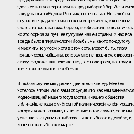
здесь есть и мои соратники по предвыборной борьбе, я име
в виду партию «Единая Россия», но не только. Но в любом
случае всё, ради чего мы сегодня встретились, в конечном
счёте это всё‑таки тоже борьба, не обязательно политическа
но это борьба за лучшее будущее нашей страны. У нас всё
всегда было в терминологии борьбы, мы как‑то по‑другому
и мыслить не умеем, хотя в этом есть, может быть, такая
печать чрезвычайщины, которая мне не нравится, откровенн
скажу. Но даже наш лексикон под это подстроен, поэтому я
тоже этих терминов не избежал.
В любом случае мы должны двигаться вперёд. Мне бы
хотелось, чтобы мы с вами обсудили то, как нам заниматьс
модернизацией нашего государства и нашего общества
в ближайшие годы с учётом той политической конфигурации
которая может возникнуть, но только в том случае, если мы
успешно выступим на выборах – и на выборах в декабре, и,
конечно, на выборах в марте.