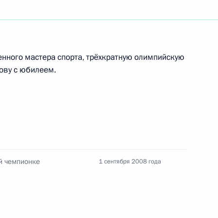
денту Узбекистана Исламу
 национального праздника
нного мастера спорта, трёхкратную олимпийскую
ову с юбилеем.
посетил спортивный комплекс
8 города Кореновска
ой чемпионке
1 сентября 2008 года
й академии наук, почётному
-китайской дружбы Сергею