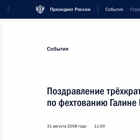
Президент России
События
Стру
Президент
Администрация
Государст
Новости
Стенограммы
Поездки
Те
События
Показа
Поздравление трёхкра
по фехтованию Галине
Дмитрий Медведев поручил главе 
Кубе срочную помощь в устранении 
1 сентября 2008 года, 17:00
31 августа 2008 года
11:00