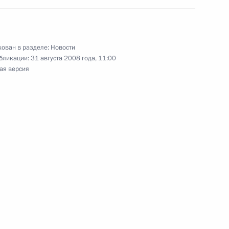
ован в разделе:
Новости
театра «Современник»,
бликации:
31 августа 2008 года, 11:00
Гармашу с 50-летием
ая версия
рий Медведев посетил
3
 в Кореновске
 край
ению Дмитрия Медведева
т Президент Армении Серж