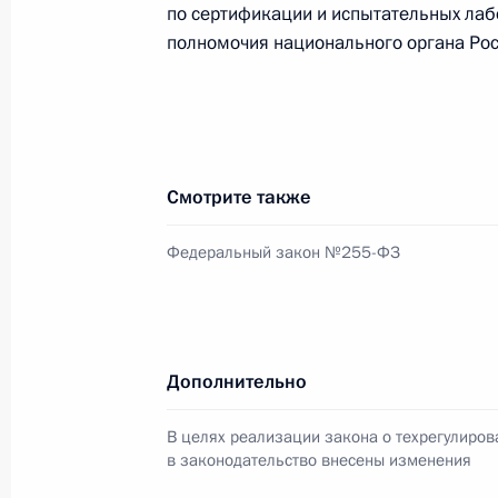
по сертификации и испытательных лаб
полномочия национального органа Рос
Рабочая встреча с губернатором В
Вячеславом Позгалёвым
28 июля 2011 года, 17:00
Москва, Кремль
Смотрите также
Федеральный закон №255-ФЗ
В Кремле вручены государственные
Федерации
28 июля 2011 года, 13:40
Москва, Кремль
Дополнительно
В целях реализации закона о техрегулиров
27 июля 2011 года, среда
в законодательство внесены изменения
Встреча с представителями избира