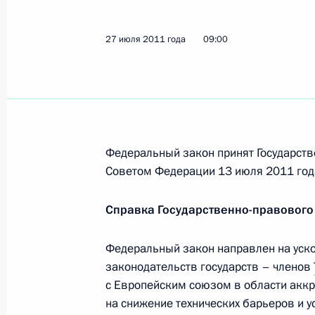
Соболезнования Президенту Украи
29 июля 2011 года, 11:45
27 июля 2011 года
09:00
Поздравительное послание Президе
Тассо
29 июля 2011 года, 10:30
Федеральный закон принят Государств
Советом Федерации 13 июля 2011 год
Кадровые изменения в Следственн
Справка Государственно-правового
29 июля 2011 года, 09:40
Федеральный закон направлен на уск
законодательств государств – членов
с Европейским союзом в области аккр
Кадровые изменения в Министерств
на снижение технических барьеров и 
29 июля 2011 года, 09:30