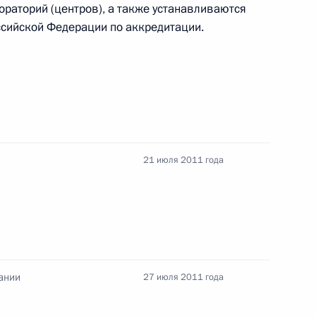
ораторий (центров), а также устанавливаются
сийской Федерации по аккредитации.
ологодской области
1
21 июля 2011 года
 награды Российской
8
8м
ании
27 июля 2011 года
тельных комиссий
4
6м