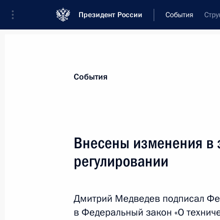
Президент России
События
Стру
Президент
Администрация
Государст
Новости
Стенограммы
Поездки
Те
События
Показа
Внесены изменения в 
регулировании
Освобождён от должности ряд рук
29 июля 2011 года, 13:00
Дмитрий Медведев подписал Фе
в Федеральный закон «О технич