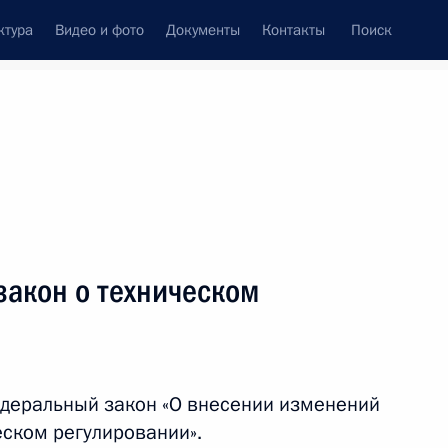
ктура
Видео и фото
Документы
Контакты
Поиск
венный Совет
Совет Безопасности
Комиссии и советы
леграммы
Сведения о Президенте
июль, 2011
ть следующие материалы
закон о техническом
оводящих сотрудников МВД
деральный закон «О внесении изменений
еском регулировании».