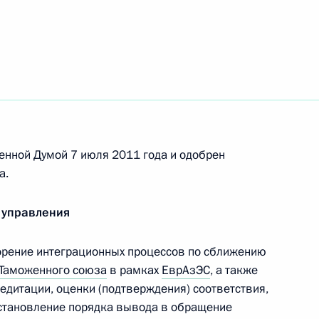
ны Виктору Януковичу
нту Перу Ольянте Умале
енной Думой 7 июля 2011 года и одобрен
а.
ом комитете
 управления
орение интеграционных процессов по сближению
Таможенного союза
в рамках
ЕврАзЭС
, а также
едитации, оценки (подтверждения) соответствия,
е внутренних дел
установление порядка вывода в обращение