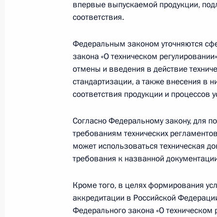
впервые выпускаемой продукции, по
соответствия.
Произведён ряд назначений в сист
Федеральным законом уточняются сфе
закона «О техническом регулировании»
29 июля 2011 года, 09:15
отмены и введения в действие технич
стандартизации, а также внесения в 
соответствия продукции и процессов 
Указом Президента создана Межве
по противодействию экстремизму
Согласно Федеральному закону, для п
требованиям технических регламентов
29 июля 2011 года, 09:00
может использоваться техническая до
требования к названной документации
28 июля 2011 года, четверг
Кроме того, в целях формирования ус
аккредитации в Российской Федераци
Соболезнования Президенту Респу
Федерального закона «О техническом 
28 июля 2011 года, 18:30