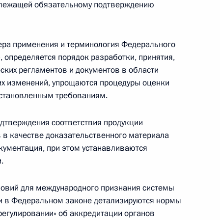
длежащей обязательному подтверждению
еме органов внутренних дел
ра применения и терминология Федерального
, определяется порядок разработки, принятия,
еских регламентов и документов в области
них изменений, упрощаются процедуры оценки
установленным требованиям.
домственная комиссия
одтверждения соответствия продукции
 в качестве доказательственного материала
кументация, при этом устанавливаются
.
ловий для международного признания системы
и в Федеральном законе детализируются нормы
блики Корея Ли Мён Баку
регулировании» об аккредитации органов