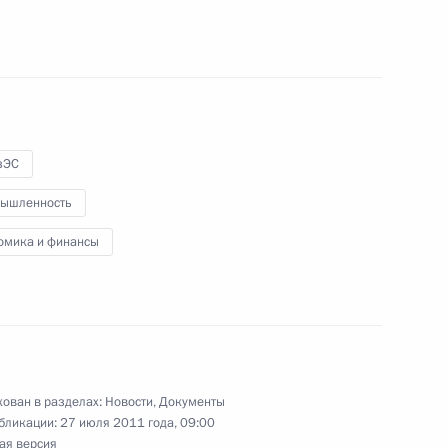
ть, Горки
менять единые требования
проверке подписей
зЭС
ровня
ышленность
омика и финансы
ования к организации
олосования
ован в разделах:
Новости
,
Документы
бликации:
27 июля 2011 года, 09:00
ая версия