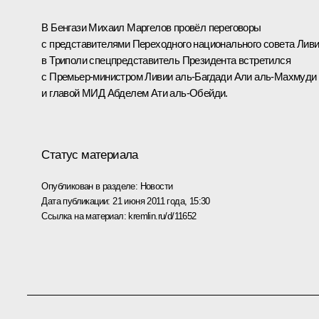
В Бенгази
Михаил Маргелов
провёл переговоры
с представителями Переходного национального совета Ливи
в Триполи спецпредставитель Президента встретился
с Премьер-министром Ливии аль-Багдади Али аль-Махмуди
и главой МИД Абделем Ати аль-Обейди.
Статус материала
Опубликован в разделе:
Новости
Дата публикации:
21 июня 2011 года, 15:30
Ссылка на материал:
kremlin.ru/d/11652